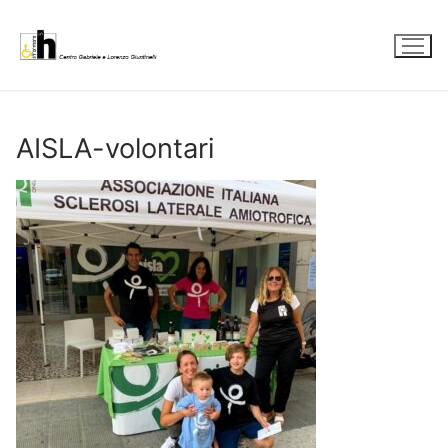
Vai
al
contenuto
AISLA-volontari