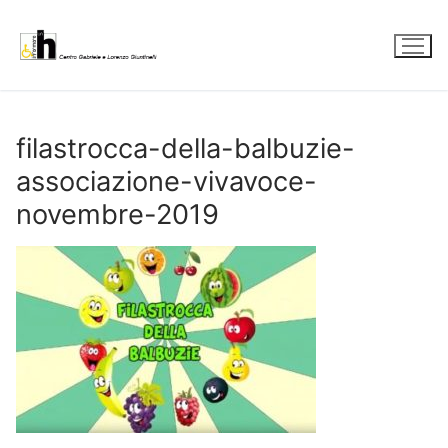
Vai
al
contenuto
filastrocca-della-balbuzie-
associazione-vivavoce-
novembre-2019