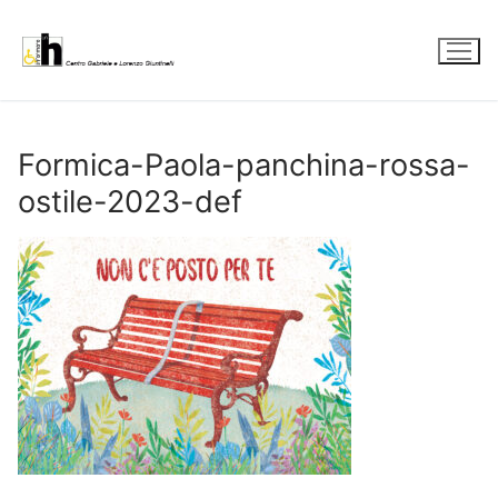
Vai
al
contenuto
Formica-Paola-panchina-rossa-
ostile-2023-def