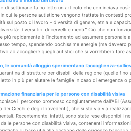
autismo e mondo del lavoro
o di settimane fa ho letto un articolo che cominciava così
n cui le persone autistiche vengono trattate in contesti pr
ità sul posto di lavoro – diversità di genere, etnia e capaci
iversità: diversi tipi di cervelli e menti.” Ciò che non fun
 più rapidamente è l’incitamento ad assumere personale au
stesso tempo, spendendo pochissime energie (ma davvero po
tivo ad accogliere quegli autistici che si vorrebbero fare a
o, le comunità alloggio sperimentano l’accoglienza-sollie
arantina di strutture per disabili della regione (quelle fino
letto in più per aiutare le famiglie in caso di emergenza o p
rmazione finanziaria per le persone con disabilità visiva
icchisce il percorso promosso congiuntamente dall’ABI (Asso
na dei Ciechi e degli Ipovedenti), che si sta via via realizza
entali. Recentemente, infatti, sono state rese disponibili n
dalle persone con disabilità visiva, contenenti informazioni
eristiche di base utili alla gestione delle esigenze bancarie e