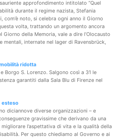
’esauriente approfondimento intitolato “Quel
ilità durante il regime nazista, Stefania
i, com’è noto, si celebra ogni anno il Giorno
, questa volta, trattando un argomento ancora
l Giorno della Memoria, vale a dire l’Olocausto
 e mentali, internate nel lager di Ravensbrück,
mobilità ridotta
 e Borgo S. Lorenzo. Salgono così a 31 le
istenza garantiti dalla Sala Blu di Firenze nel
e esteso
no diciannove diverse organizzazioni – e
le conseguenze gravissime che derivano da una
gliorare l’aspettativa di vita e la qualità della
sabilità. Per questo chiediamo al Governo e ai