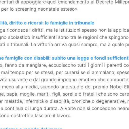
entari di appoggiare quell’emendamento al Decreto Millepr
 per lo screening neonatale esteso».
lità, diritto e ricorsi: le famiglie in tribunale
ge riconosce i diritti, ma le istituzioni spesso non la applic
no scolastico insufficienti sono tra le ragioni che spingono m
ti e tribunali. La vittoria arriva quasi sempre, ma a quale 
e famiglie con disabili: subito una legge e fondi sufficient
, fanno da mangiare, accudiscono tutti i giorni i parenti con
mai tempo per se stessi, per curarsi se si ammalano, spess
ività usurante e dal grande impegno emotivo che comporta, h
n meno alla media, secondo uno studio del premio Nobel El
 papà, moglie, mariti, figli, sorelle o fratelli che sono care
r malattia, infermità o disabilità, croniche o degenerative, 
 e continua di lunga durata. A volte non si concedono neanch
sono costretti a lasciare il lavoro.