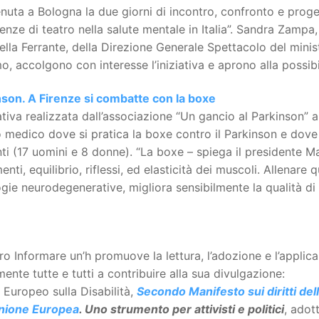
enuta a Bologna la due giorni di incontro, confronto e proget
enze di teatro nella salute mentale in Italia”. Sandra Zampa,
lla Ferrante, della Direzione Generale Spettacolo del ministe
o, accolgono con interesse l’iniziativa e aprono alla possibili
nson. A Firenze si combatte con la boxe
iativa realizzata dall’associazione “Un gancio al Parkinson” a
 medico dove si pratica la boxe contro il Parkinson e dov
ti (17 uomini e 8 donne). “La boxe – spiega il presidente M
nti, equilibrio, riflessi, ed elasticità dei muscoli. Allenare
gie neurodegenerative, migliora sensibilmente la qualità di v
tro Informare un’h promuove la lettura, l’adozione e l’appli
ente tutte e tutti a contribuire alla sua divulgazione:
Europeo sulla Disabilità,
Secondo Manifesto sui diritti del
Unione Europea
. Uno strumento per attivisti e politici
, adot