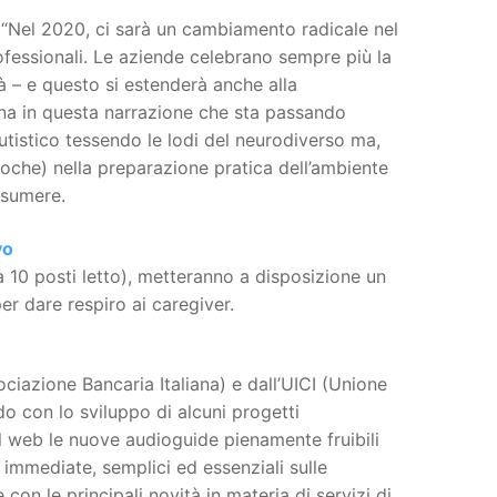
: “Nel 2020, ci sarà un cambiamento radicale nel
ofessionali. Le aziende celebrano sempre più la
tà – e questo si estenderà anche alla
ziona in questa narrazione che sta passando
tistico tessendo le lodi del neurodiverso ma,
che) nella preparazione pratica dell’ambiente
ssumere.
vo
 a 10 posti letto), metteranno a disposizione un
er dare respiro ai caregiver.
ciazione Bancaria Italiana) e dall’UICI (Unione
ndo con lo sviluppo di alcuni progetti
el web le nuove audioguide pienamente fruibili
 immediate, semplici ed essenziali sulle
 con le principali novità in materia di servizi di