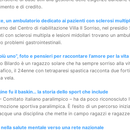
imento e di credito.
e, un ambulatorio dedicato ai pazienti con sclerosi multip
terno del Centro di riabilitazione Villa Il Sorriso, nel presid
ti con sclerosi multipla e lesioni midollari trovano un amb
ro problemi gastrointestinali.
iù uno”, foto e pensieri per raccontare l’amore per la vita
o Bilardo è un ragazzo solare che ha sempre sorriso alla vit
afico, il 24enne con tetraparesi spastica racconta due forti 
a vela.
gine fu il baskin… la storia dello sport che include
 – Comitato italiano paralimpico – ha da poco riconosciuto l
mozione sportiva paralimpica. È l’esito di un percorso iniz
cque una disciplina che mette in campo ragazzi e ragazze 
 nella salute mentale verso una rete nazionale