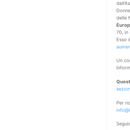
Manifesto sui diritti delle Donne e
dall’A
delle Ragazze con Disabilità
Donne 
nell’Unione Europea” (quello
delle 
adottato nel 2011 dall’Assemblea
Europe
Generale del Forum Europeo sulla
70, in
Disabilità – EDF) «I documenti
Esso è
relativi alle donne ed alle ragazze
aument
con disabilità ed ai loro diritti
Un cor
devono essere comprensibili e
Inform
disponibili nelle lingue locali, nella
lingua dei segni, in Braille, in
Ques
formati di comunicazione
sezion
aumentativa e alternativa, e in
tutti gli altri modi, mezzi e
Per ri
formati di comunicazione
info@
accessibili, compresi quelli
elettronici»: lo stabilisce (al
Segui
punto 3.13.) proprio il Secondo