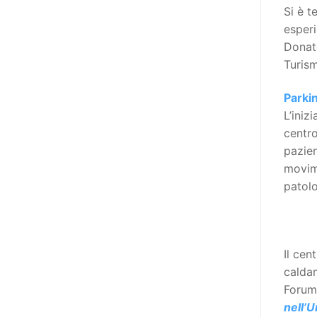
realizzare questo progetto,
Si è t
l’accesso all’informazione ha
esperi
un’importanza strategica. Posto
Donate
poi che tutta l’informazione
Turism
dovrebbe essere accessibile, ma
che non è possibile tradurre tutto
Parki
simultaneamente, sarebbe
L’iniz
importante iniziare col rendere
centro
accessibili almeno i documenti
pazien
che parlano i diritti. Proprio a
movime
partire da queste considerazioni,
patolo
dopo aver prodotto la traduzione
in lingua italiana, e la versione
facile da leggere (qui
la presentazione), abbiamo
Il cen
deciso di realizzare la versione in
caldam
comunicazione aumentativa
Forum 
alternativa (CAA) del “Secondo
nell’