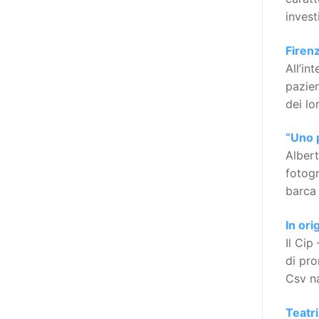
l’accessibilità dell’informazione.
invest
L’approccio assistenziale guarda
alle persone con disabilità come
Firenz
destinatarie di interventi. Una
All’in
visione più moderna le guarda
pazien
come soggetti che devono
dei lo
essere messi in condizione di
autodeterminarsi. Non è,
“Uno p
ovviamente, solo una questione
Albert
di parole, ma di fornire strumenti
fotogr
che mettano la persona con
barca 
disabilità in condizione di
compiere liberamente tutte le
In ori
scelte che riguardano la sua vita.
Il Cip
È un progetto ambizioso, a volte
di pro
anche faticoso, ma è l’unica via
Csv na
per la libertà. Tra i tanti strumenti
che possiamo utilizzare per
Teatri