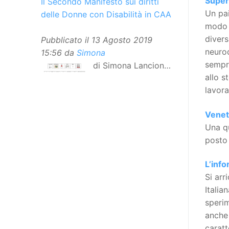
Super
Il Secondo Manifesto sui diritti
Un pai
delle Donne con Disabilità in CAA
modo i
divers
Pubblicato il
13 Agosto 2019
neurod
15:56
da
Simona
sempre
di Simona Lancioni,
allo 
responsabile del
lavora
centro Informare un’h di Peccioli
(Pisa) Dopo la traduzione in
Venet
lingua italiana, e la versione facile
Una qu
da leggere, arriva ora la versione
posto 
in comunicazione aumentativa
alternativa (CAA) del “Secondo
L’info
Manifesto sui diritti delle Donne e
Si arr
delle Ragazze con Disabilità
Italia
nell’Unione Europea”. La
sperim
rivendicazione ed il godimento
anche 
dei diritti passa anche attraverso
caratt