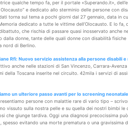
trice qualche tempo fa, per il portale «Superando.it», dell
Olocausto” e dedicato allo sterminio delle persone con disab
ati torna sul tema a pochi giorni dal 27 gennaio, data in cu
Memoria dedicato a tutte le vittime dell’Olocausto. E lo fa
ibattuto, che rischia di passare quasi inosservato anche ne
o dalla donne, tante delle quali donne con disabilità fisiche
 nord di Berlino.
liane Rfi: Nuovo servizio assistenza alla persone disabili e 
ttivo anche nelle stazioni di San Vincenzo, Carrara-Avenza
ni della Toscana inserite nel circuito. 42mila i servizi di ass
iamo un ulteriore passo avanti per lo screening neonatal
esentiamo persone con malattie rare di vario tipo – scrivo
o vissuto sulla nostra pelle e su quella dei nostri bimbi 
si che giunge tardiva. Oggi una diagnosi precocissima può mi
, spesso evitando una morte prematura o una gravissima di