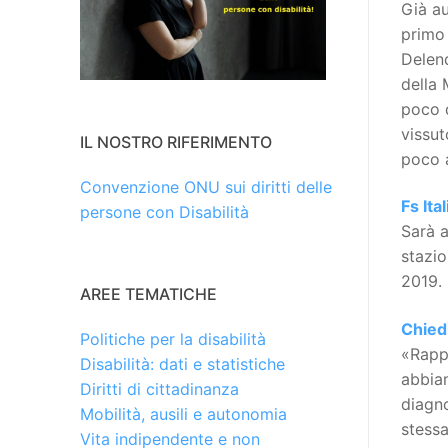
Già au
primo 
Delend
della 
poco d
vissut
IL NOSTRO RIFERIMENTO
poco a
Convenzione ONU sui diritti delle
Fs Ita
persone con Disabilità
Sarà a
stazio
2019.
AREE TEMATICHE
Chied
Politiche per la disabilità
«Rappr
Disabilità: dati e statistiche
abbiam
Diritti di cittadinanza
diagno
Mobilità, ausili e autonomia
stessa
Vita indipendente e non