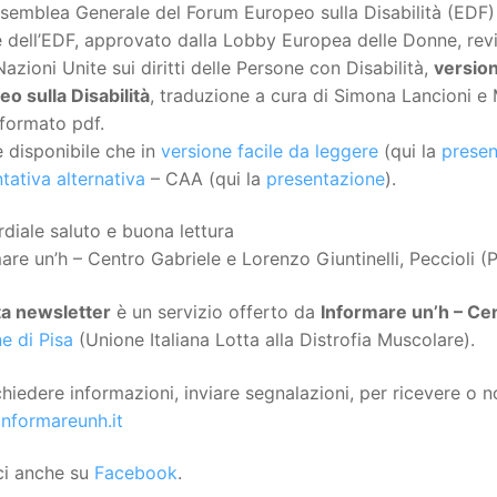
ssemblea Generale del Forum Europeo sulla Disabilità (EDF)
dell’EDF, approvato dalla Lobby Europea delle Donne, revis
Nazioni Unite sui diritti delle Persone con Disabilità,
version
o sulla Disabilità
, traduzione a cura di Simona Lancioni e M
 formato pdf.
 disponibile che in
versione facile da leggere
(qui la
presen
ativa alternativa
– CAA (qui la
presentazione
).
diale saluto e buona lettura
are un’h – Centro Gabriele e Lorenzo Giuntinelli, Peccioli (P
ta
newsletter
è un servizio offerto da
Informare un’h – Cen
e di Pisa
(Unione Italiana Lotta alla Distrofia Muscolare).
chiedere informazioni, inviare segnalazioni, per ricevere o no
informareunh.it
ci anche su
Facebook
.