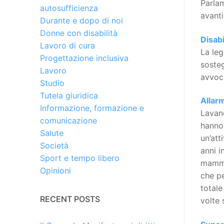
Parlam
autosufficienza
avanti
Durante e dopo di noi
Donne con disabilità
Disabi
Lavoro di cura
La leg
Progettazione inclusiva
sosteg
Lavoro
avvoca
Studio
Tutela giuridica
Allarm
Informazione, formazione e
Lavano
comunicazione
hanno 
Salute
un’att
Società
anni i
Sport e tempo libero
mamme,
Opinioni
che pe
totale
RECENT POSTS
volte 