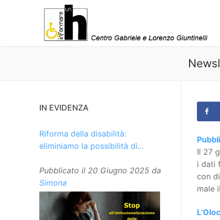
Vai
al
contenuto
Newsl
IN EVIDENZA
Riforma della disabilità:
Pubbli
eliminiamo la possibilità di
Il 27 
istituzionalizzare le persone
i dati
Pubblicato il
20 Giugno 2025
da
con di
Simona
male i
L’Oloc