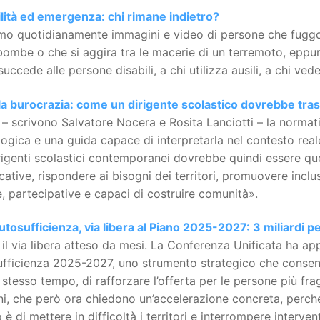
ilità ed emergenza: chi rimane indietro?
mo quotidianamente immagini e video di persone che fuggo
bombe o che si aggira tra le macerie di un terremoto, eppu
uccede alle persone disabili, a chi utilizza ausili, a chi ve
 la burocrazia: come un dirigente scolastico dovrebbe tra
– scrivono Salvatore Nocera e Rosita Lanciotti – la normat
gica e una guida capace di interpretarla nel contesto reale,
rigenti scolastici contemporanei dovrebbe quindi essere que
icative, rispondere ai bisogni dei territori, promuovere inc
, partecipative e capaci di costruire comunità».
tosufficienza, via libera al Piano 2025-2027: 3 miliardi pe
 il via libera atteso da mesi. La Conferenza Unificata ha a
fficienza 2025-2027, uno strumento strategico che consente 
o stesso tempo, di rafforzare l’offerta per le persone più fr
i, che però ora chiedono un’accelerazione concreta, perché 
o è di mettere in difficoltà i territori e interrompere intervent