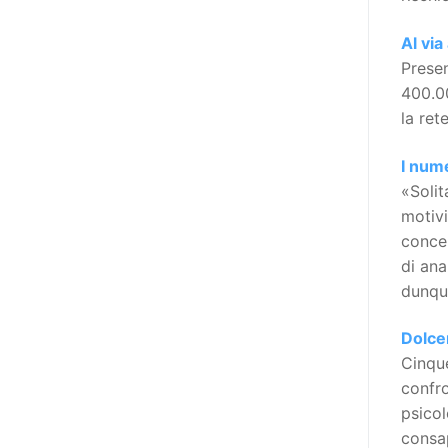
realizzare questo progetto,
l’accesso all’informazione ha
Al via
un’importanza strategica. Posto
Presen
poi che tutta l’informazione
400.00
dovrebbe essere accessibile, ma
la ret
che non è possibile tradurre tutto
simultaneamente, sarebbe
I nume
importante iniziare col rendere
«Solit
accessibili almeno i documenti
motivi
che parlano i diritti. Proprio a
concer
partire da queste considerazioni,
di ana
dopo aver prodotto la traduzione
dunque
in lingua italiana, e la versione
facile da leggere (qui
Dolce
la presentazione), abbiamo
Cinque
deciso di realizzare la versione in
confro
comunicazione aumentativa
psicol
alternativa (CAA) del “Secondo
consa