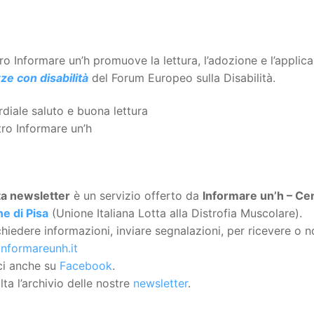
tro Informare un’h promuove la lettura, l’adozione e l’applic
ze con disabilità
del Forum Europeo sulla Disabilità.
diale saluto e buona lettura
tro Informare un’h
ta
newsletter
è un servizio offerto da
Informare un’h – Cen
e di Pisa
(Unione Italiana Lotta alla Distrofia Muscolare).
chiedere informazioni, inviare segnalazioni, per ricevere o no
informareunh.it
ci anche su
Facebook
.
ta l’archivio delle nostre
newsletter
.