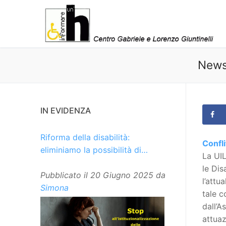
Vai
al
contenuto
Newsl
IN EVIDENZA
Riforma della disabilità:
Confli
eliminiamo la possibilità di
La UIL
istituzionalizzare le persone
le Dis
Pubblicato il
20 Giugno 2025
da
l’attu
Simona
tale c
dall’A
attuaz