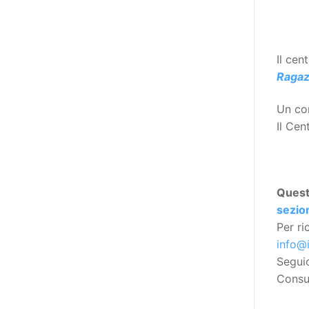
Manifesto sui diritti delle Donne e
delle Ragazze con Disabilità
nell’Unione Europea” (quello
adottato nel 2011 dall’Assemblea
Il cen
Generale del Forum Europeo sulla
Ragaz
Disabilità – EDF) «I documenti
Un cor
relativi alle donne ed alle ragazze
Il Cen
con disabilità ed ai loro diritti
devono essere comprensibili e
disponibili nelle lingue locali, nella
lingua dei segni, in Braille, in
Ques
formati di comunicazione
sezion
aumentativa e alternativa, e in
Per ri
tutti gli altri modi, mezzi e
info@
formati di comunicazione
Segui
accessibili, compresi quelli
Consul
elettronici»: lo stabilisce (al
punto 3.13.) proprio il Secondo