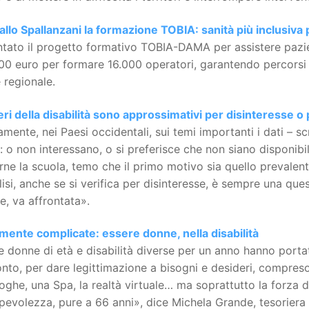
 allo Spallanzani la formazione TOBIA: sanità più inclusiva 
tato il progetto formativo TOBIA-DAMA per assistere pazie
0 euro per formare 16.000 operatori, garantendo percorsi per
e regionale.
ri della disabilità sono approssimativi per disinteresse o 
amente, nei Paesi occidentali, sui temi importanti i dati –
: o non interessano, o si preferisce che non siano disponibil
ne la scuola, temo che il primo motivo sia quello prevalente
lisi, anche se si verifica per disinteresse, è sempre una ques
, va affrontata».
mente complicate: essere donne, nella disabilità
 donne di età e disabilità diverse per un anno hanno portat
nto, per dare legittimazione a bisogni e desideri, compreso il
oghe, una Spa, la realtà virtuale… ma soprattutto la forza 
pevolezza, pure a 66 anni», dice Michela Grande, tesoriera