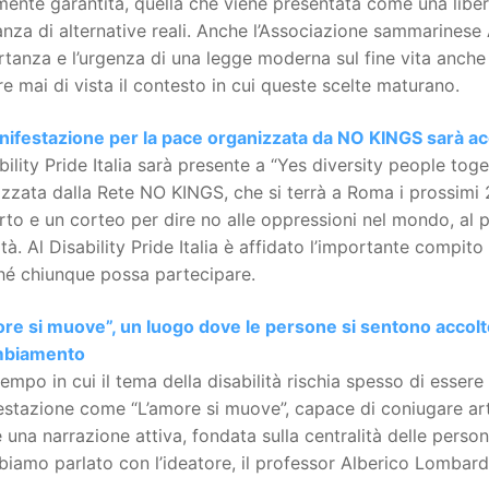
ente garantita, quella che viene presentata come una liber
za di alternative reali. Anche l’Associazione sammarinese
rtanza e l’urgenza di una legge moderna sul fine vita anche
e mai di vista il contesto in cui queste scelte maturano.
nifestazione per la pace organizzata da NO KINGS sarà acce
ability Pride Italia sarà presente a “Yes diversity people tog
izzata dalla Rete NO KINGS, che si terrà a Roma i prossimi
to e un corteo per dire no alle oppressioni nel mondo, al
rtà. Al Disability Pride Italia è affidato l’importante compito
hé chiunque possa partecipare.
re si muove”, un luogo dove le persone si sentono accolte
mbiamento
tempo in cui il tema della disabilità rischia spesso di esser
estazione come “L’amore si muove”, capace di coniugare ar
 una narrazione attiva, fondata sulla centralità delle pers
iamo parlato con l’ideatore, il professor Alberico Lombard