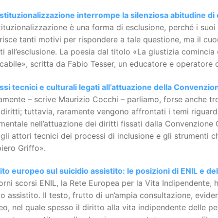
stituzionalizzazione interrompe la silenziosa abitudine di
stituzionalizzazione è una forma di esclusione, perché i suo
isce tanti motivi per rispondere a tale questione, ma il cuo
ti all’esclusione. La poesia dal titolo «La giustizia cominc
icabile», scritta da Fabio Tesser, un educatore e operatore d
si tecnici e culturali legati all’attuazione della Convenzio
amente – scrive Maurizio Cocchi – parliamo, forse anche tro
 diritti; tuttavia, raramente vengono affrontati i temi riguard
entale nell’attuazione dei diritti fissati dalla Convenzione 
 gli attori tecnici dei processi di inclusione e gli strumen
ero Griffo».
ito europeo sul suicidio assistito: le posizioni di ENIL e 
orni scorsi ENIL, la Rete Europea per la Vita Indipendente,
io assistito. Il testo, frutto di un’ampia consultazione, evid
o, nel quale spesso il diritto alla vita indipendente delle p