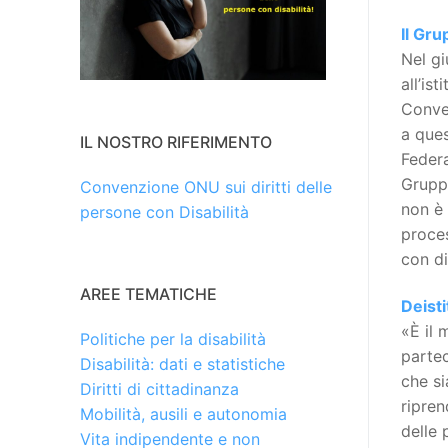
Il Gru
Nel gi
all’is
Conven
a ques
IL NOSTRO RIFERIMENTO
Federa
Gruppo
Convenzione ONU sui diritti delle
non è 
persone con Disabilità
proces
con di
AREE TEMATICHE
Deist
«È il 
Politiche per la disabilità
partec
Disabilità: dati e statistiche
che si
Diritti di cittadinanza
ripren
Mobilità, ausili e autonomia
delle 
Vita indipendente e non