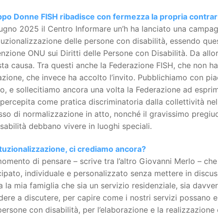
ppo Donne FISH ribadisce con fermezza la propria contrari
ugno 2025 il Centro Informare un’h ha lanciato una campagn
tituzionalizzazione delle persone con disabilità, essendo que
zione ONU sui Diritti delle Persone con Disabilità. Da allor
ta causa. Tra questi anche la Federazione FISH, che non ha
zione, che invece ha accolto l’invito. Pubblichiamo con piac
, e sollecitiamo ancora una volta la Federazione ad esprimer
percepita come pratica discriminatoria dalla collettività ne
so di normalizzazione in atto, nonché il gravissimo pregiud
sabilità debbano vivere in luoghi speciali.
ituzionalizzazione, ci crediamo ancora?
momento di pensare – scrive tra l’altro Giovanni Merlo – che
ipato, individuale e personalizzato senza mettere in discuss
a la mia famiglia che sia un servizio residenziale, sia davv
dere a discutere, per capire come i nostri servizi possano
persone con disabilità, per l’elaborazione e la realizzazione 