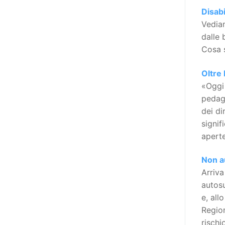
l’accessibilità dell’informazione.
Disab
L’approccio assistenziale guarda
Vedia
alle persone con disabilità come
dalle 
destinatarie di interventi. Una
Cosa s
visione più moderna le guarda
come soggetti che devono
Oltre
essere messi in condizione di
«Oggi 
autodeterminarsi. Non è,
pedago
ovviamente, solo una questione
dei di
di parole, ma di fornire strumenti
signif
che mettano la persona con
aperte
disabilità in condizione di
compiere liberamente tutte le
Non au
scelte che riguardano la sua vita.
Arriva
È un progetto ambizioso, a volte
autosu
anche faticoso, ma è l’unica via
e, all
per la libertà. Tra i tanti strumenti
Region
che possiamo utilizzare per
rischi