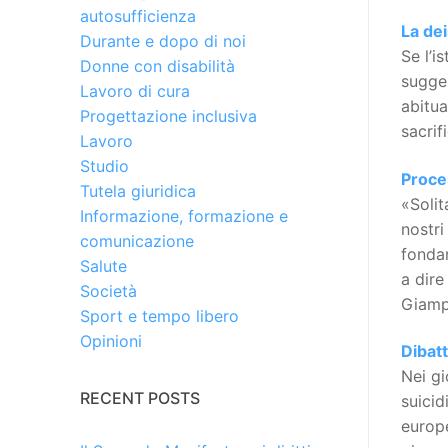
autosufficienza
La dei
Durante e dopo di noi
Se l’i
Donne con disabilità
sugger
Lavoro di cura
abitua
Progettazione inclusiva
sacrif
Lavoro
Studio
Proces
Tutela giuridica
«Solit
Informazione, formazione e
nostri
comunicazione
fondam
Salute
a dire
Società
Giampi
Sport e tempo libero
Opinioni
Dibatt
Nei gi
RECENT POSTS
suicid
europe