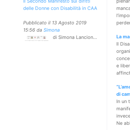
pienam
Il Secondo Manifesto sui diritti
mancan
delle Donne con Disabilità in CAA
l’impo
perder
Pubblicato il
13 Agosto 2019
15:56
da
Simona
La ma
di Simona Lancioni,
Il Dis
responsabile del
organ
centro Informare un’h di Peccioli
concer
(Pisa) Dopo la traduzione in
e libe
lingua italiana, e la versione facile
affinc
da leggere, arriva ora la versione
in comunicazione aumentativa
“L’amo
alternativa (CAA) del “Secondo
di ca
Manifesto sui diritti delle Donne e
In un 
delle Ragazze con Disabilità
manif
nell’Unione Europea”. La
invece
rivendicazione ed il godimento
Ne abb
dei diritti passa anche attraverso