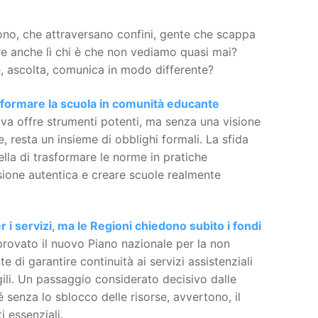
no, che attraversano confini, gente che scappa
re anche lì chi è che non vediamo quasi mai?
de, ascolta, comunica in modo differente?
sformare la scuola in comunità educante
iva offre strumenti potenti, ma senza una visione
 resta un insieme di obblighi formali. La sfida
lla di trasformare le norme in pratiche
lusione autentica e creare scuole realmente
r i servizi, ma le Regioni chiedono subito i fondi
pprovato il nuovo Piano nazionale per la non
di garantire continuità ai servizi assistenziali
agili. Un passaggio considerato decisivo dalle
senza lo sblocco delle risorse, avvertono, il
i essenziali.