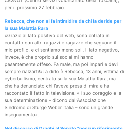
CESVOT (Centro servizi volontariato della Toscana),
per il prossimo 27 febbraio.
Rebecca, che non si fa intimidire da chi la deride per
la sua Malattia Rara
«Grazie al lato positivo del web, sono entrata in
contatto con altri ragazzi e ragazze che seguono il
mio profilo, e ci sentiamo meno soli. Il lato negativo,
invece, è che proprio sui social mi hanno
pesantemente offeso. Fa male, ma poi impari e devi
sempre rialzarti!»: a dirlo è Rebecca, 13 anni, vittima di
cyberbullismo, centrato sulla sua Malattia Rara, ma
che ha denunciato chi l’aveva presa di mira e ha
raccontato il fatto in televisione. «Il suo coraggio e la
sua determinazione – dicono dall’Associazione
Sindrome di Sturge Weber Italia – sono un grande
insegnamento».
Nel discorso di Draghi al Senato “nessun riferimento