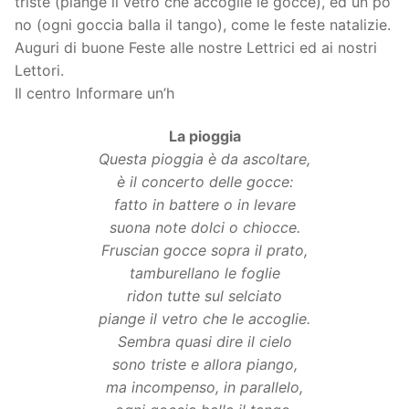
triste (piange il vetro che accoglie le gocce), ed un po’
no (ogni goccia balla il tango), come le feste natalizie.
Auguri di buone Feste alle nostre Lettrici ed ai nostri
Lettori.
Il centro Informare un’h
La pioggia
Questa pioggia è da ascoltare,
è il concerto delle gocce:
fatto in battere o in levare
suona note dolci o chiocce.
Fruscian gocce sopra il prato,
tamburellano le foglie
ridon tutte sul selciato
piange il vetro che le accoglie.
Sembra quasi dire il cielo
sono triste e allora piango,
ma incompenso, in parallelo,