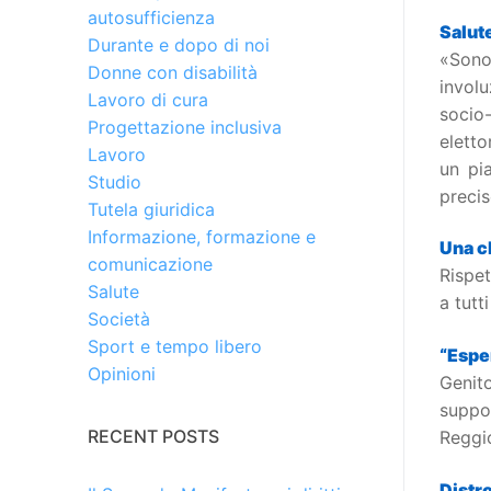
autosufficienza
Salute
Durante e dopo di noi
«Sono
Donne con disabilità
involu
Lavoro di cura
socio
Progettazione inclusiva
eletto
Lavoro
un pi
Studio
precis
Tutela giuridica
Informazione, formazione e
Una c
comunicazione
Rispet
Salute
a tutt
Società
Sport e tempo libero
“Esper
Opinioni
Genito
suppo
RECENT POSTS
Reggio
Distro