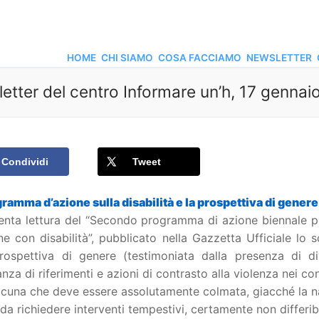
HOME
CHI SIAMO
COSA FACCIAMO
NEWSLETTER
etter del centro Informare un’h, 17 gennai
Condividi
Tweet
gramma d’azione sulla disabilità e la prospettiva di genere
enta lettura del “Secondo programma di azione biennale per
e con disabilità”, pubblicato nella Gazzetta Ufficiale lo 
prospettiva di genere (testimoniata dalla presenza di d
za di riferimenti e azioni di contrasto alla violenza nei con
acuna che deve essere assolutamente colmata, giacché la na
 da richiedere interventi tempestivi, certamente non differi