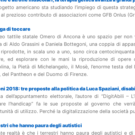
getto americano sta studiando l’impiego di questa strategi
al prezioso contributo di associazioni come GFB Onlus (Gr
ga di toccare
seo tattile statale Omero di Ancona è uno spazio per non 
a di Aldo Grassini e Daniela Bottegoni, una coppia di appas
riprodotte, in scala uno a uno, sono circa centocinquanta 
re, ed esplorare con le mani la riproduzione di opere 
lina, la Pietà di Michelangelo, il Mosè, l’enorme testa del
, del Pantheon e del Duomo di Firenze.
ni 2018: tre proposte alla politica da Luca Spaziani, disa
ta dell’appuntamento elettorale, l’autore di “DigitAbili 
are l’handicap” fa le sue proposte al governo che verrà:
unità di utilizzo. Perché la digitalizzazione della società p
estri che hanno paura degli autistici
ste realtà è che i terrestri hanno paura degli autistici e di 