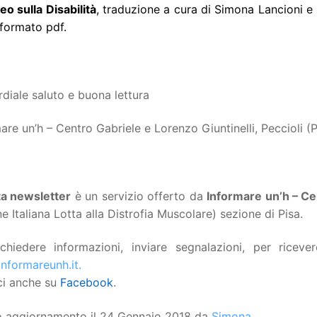
o sulla Disabilità
, traduzione a cura di Simona Lancioni e M
 formato pdf.
diale saluto e buona lettura
are un’h – Centro Gabriele e Lorenzo Giuntinelli, Peccioli (P
ta
newsletter
è un servizio offerto da
Informare un’h – Ce
e Italiana Lotta alla Distrofia Muscolare) sezione di Pisa.
ichiedere informazioni, inviare segnalazioni, per ricev
nformareunh.it.
ci anche su
Facebook
.
o aggiornamento il 24 Gennaio 2018 da
Simona