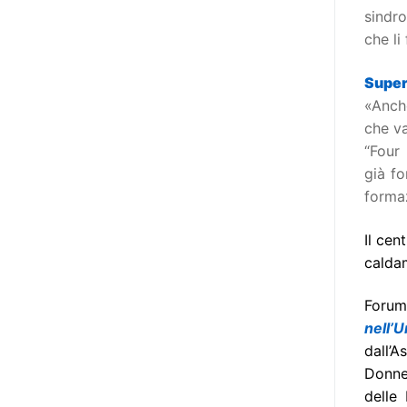
l’accessibilità dell’informazione.
sindro
L’approccio assistenziale guarda
che li
alle persone con disabilità come
destinatarie di interventi. Una
Supere
visione più moderna le guarda
«Anche
come soggetti che devono
che va
essere messi in condizione di
“Four 
autodeterminarsi. Non è,
già f
ovviamente, solo una questione
formaz
di parole, ma di fornire strumenti
che mettano la persona con
Il cen
disabilità in condizione di
caldam
compiere liberamente tutte le
scelte che riguardano la sua vita.
Forum
È un progetto ambizioso, a volte
nell’
anche faticoso, ma è l’unica via
dall’
per la libertà. Tra i tanti strumenti
Donne
che possiamo utilizzare per
delle 