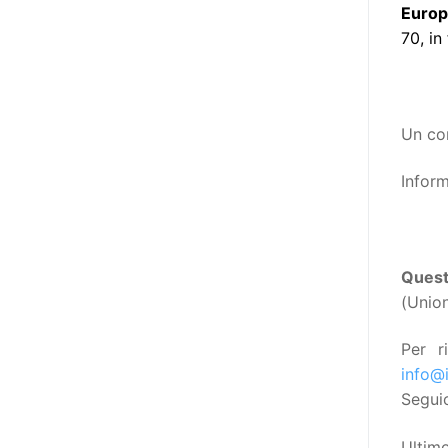
realizzare questo progetto,
Europe
l’accesso all’informazione ha
70, in
un’importanza strategica. Posto
poi che tutta l’informazione
dovrebbe essere accessibile, ma
che non è possibile tradurre tutto
Un cor
simultaneamente, sarebbe
Inform
importante iniziare col rendere
accessibili almeno i documenti
che parlano i diritti. Proprio a
partire da queste considerazioni,
Ques
dopo aver prodotto la traduzione
(Union
in lingua italiana, e la versione
facile da leggere (qui
Per r
la presentazione), abbiamo
info@i
deciso di realizzare la versione in
Segui
comunicazione aumentativa
alternativa (CAA) del “Secondo
Ultim