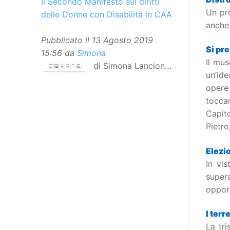
Il Secondo Manifesto sui diritti
Un pro
delle Donne con Disabilità in CAA
anche 
Pubblicato il
13 Agosto 2019
Si pre
15:56
da
Simona
Il mu
di Simona Lancioni,
un’ide
responsabile del
opere 
centro Informare un’h di Peccioli
tocca
(Pisa) Dopo la traduzione in
Capito
lingua italiana, e la versione facile
Pietro
da leggere, arriva ora la versione
in comunicazione aumentativa
Elezio
alternativa (CAA) del “Secondo
In vis
Manifesto sui diritti delle Donne e
super
delle Ragazze con Disabilità
opport
nell’Unione Europea”. La
rivendicazione ed il godimento
I terr
dei diritti passa anche attraverso
La tri