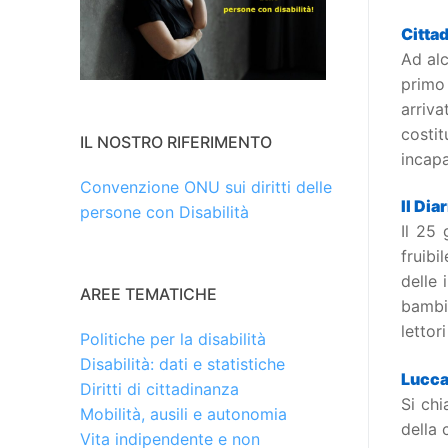
Cittad
Ad alc
primo
arriv
costi
IL NOSTRO RIFERIMENTO
incapa
Convenzione ONU sui diritti delle
Il Dia
persone con Disabilità
Il 25
fruibi
delle 
AREE TEMATICHE
bambi
lettori
Politiche per la disabilità
Disabilità: dati e statistiche
Lucca,
Diritti di cittadinanza
Si chi
Mobilità, ausili e autonomia
della
Vita indipendente e non