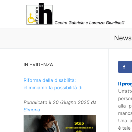
Vai
al
contenuto
Newsl
IN EVIDENZA
Riforma della disabilità:
Il pro
eliminiamo la possibilità di
Un’att
istituzionalizzare le persone
person
Pubblicato il
20 Giugno 2025
da
alla 
Simona
mancan
Una l
è tale