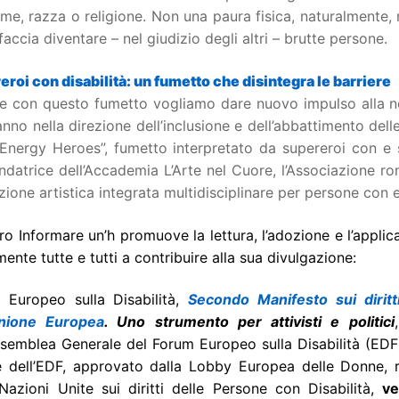
me, razza o religione. Non una paura fisica, naturalmente, m
 faccia diventare – nel giudizio degli altri – brutte persone.
roi con disabilità: un fumetto che disintegra le barriere
 con questo fumetto vogliamo dare nuovo impulso alla nostr
nno nella direzione dell’inclusione e dell’abbattimento dell
Energy Heroes”, fumetto interpretato da supereroi con e se
ondatrice dell’Accademia L’Arte nel Cuore, l’Associazione 
ione artistica integrata multidisciplinare per persone con e
tro Informare un’h promuove la lettura, l’adozione e l’appl
ente tutte e tutti a contribuire alla sua divulgazione:
 Europeo sulla Disabilità,
Secondo Manifesto sui diritt
Unione Europea
. Uno strumento per attivisti e politici
Assemblea Generale del Forum Europeo sulla Disabilità (EDF
 dell’EDF, approvato dalla Lobby Europea delle Donne, re
Nazioni Unite sui diritti delle Persone con Disabilità,
ve