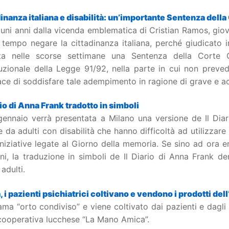
inanza italiana e disabilità: un’importante Sentenza della
uni anni dalla vicenda emblematica di Cristian Ramos, gio
 tempo negare la cittadinanza italiana, perché giudicato i
ata nelle scorse settimane una Sentenza della Corte Cos
tuzionale della Legge 91/92, nella parte in cui non prev
ce di soddisfare tale adempimento in ragione di grave e acc
rio di Anna Frank tradotto in simboli
 gennaio verrà presentata a Milano una versione de Il Diar
le da adulti con disabilità che hanno difficoltà ad utilizzare 
iniziative legate al Giorno della memoria. Se sino ad ora era
ni, la traduzione in simboli de Il Diario di Anna Frank de
 adulti.
 i pazienti psichiatrici coltivano e vendono i prodotti dell
ama “orto condiviso” e viene coltivato dai pazienti e dagli
 cooperativa lucchese “La Mano Amica”.