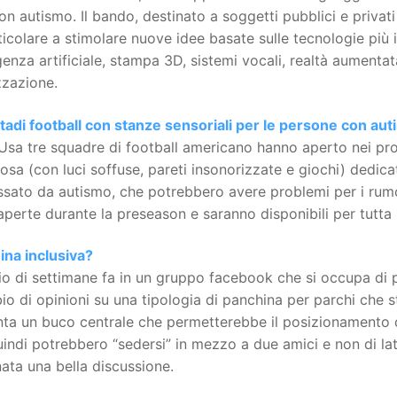
on autismo. Il bando, destinato a soggetti pubblici e privati 
ticolare a stimolare nuove idee basate sulle tecnologie più
igenza artificiale, stampa 3D, sistemi vocali, realtà aumentat
zzazione.
tadi football con stanze sensoriali per le persone con au
Usa tre squadre di football americano hanno aperto nei pro
iosa (con luci soffuse, pareti insonorizzate e giochi) dedica
ssato da autismo, che potrebbero avere problemi per i rumori
aperte durante la preseason e saranno disponibili per tutta 
ina inclusiva?
o di settimane fa in un gruppo facebook che si occupa di p
o di opinioni su una tipologia di panchina per parchi che s
ta un buco centrale che permetterebbe il posizionamento di
indi potrebbero “sedersi” in mezzo a due amici e non di la
ata una bella discussione.