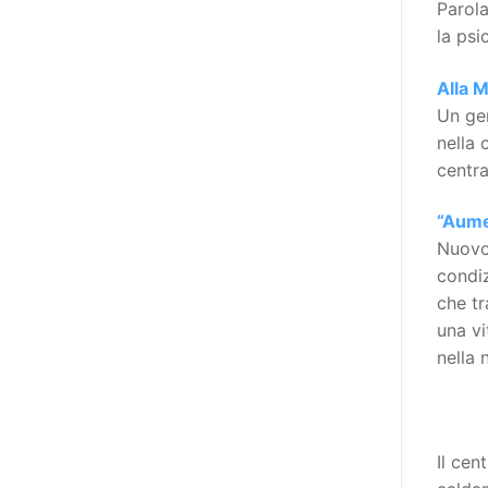
Parola
Manifesto. A parte la
la psi
declinazione al femminile, sulla
quale torneremo più avanti,
Alla M
niente di originale, a dire il vero,
Un gen
giacché il Secondo Manifesto è
nella 
stato sviluppato nel solco della
centra
Convenzione ONU sui diritti delle
persone con disabilità (del 2006,
“Aumen
ratificata dall’Italia con la Legge
Nuovo 
18/2009), e questa conteneva già
condiz
al suo interno specifiche
che tr
indicazioni in tema di libertà di
una vi
espressione e opinione e accesso
nella 
all’informazione (articoli 2, 9, 21
e 24). In particolare, l’articolo 21
della stessa, esordisce così: «Gli
Stati Parti adottano tutte le
Il cen
misure adeguate a garantire che