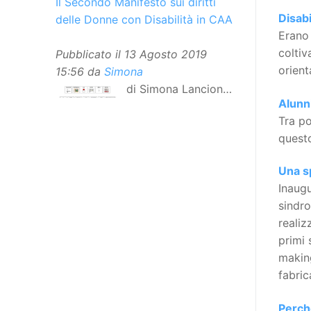
Il Secondo Manifesto sui diritti
Disabi
delle Donne con Disabilità in CAA
Erano 
coltiv
Pubblicato il
13 Agosto 2019
orient
15:56
da
Simona
di Simona Lancioni,
Alunn
responsabile del
Tra po
centro Informare un’h di Peccioli
questo
(Pisa) Dopo la traduzione in
lingua italiana, e la versione facile
Una s
da leggere, arriva ora la versione
Inaugu
in comunicazione aumentativa
sindro
alternativa (CAA) del “Secondo
realiz
Manifesto sui diritti delle Donne e
primi 
delle Ragazze con Disabilità
making
nell’Unione Europea”. La
fabric
rivendicazione ed il godimento
dei diritti passa anche attraverso
Perché