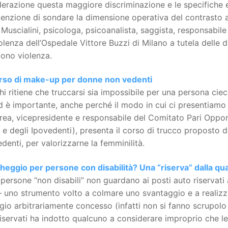
erazione questa maggiore discriminazione e le specifiche e
ntenzione di sondare la dimensione operativa del contrasto
Muscialini, psicologa, psicoanalista, saggista, responsabi
olenza dell’Ospedale Vittore Buzzi di Milano a tutela dell
cono violenza.
rso di make-up per donne non vedenti
hi ritiene che truccarsi sia impossibile per una persona cie
 è importante, anche perché il modo in cui ci presentiamo agl
ea, vicepresidente e responsabile del Comitato Pari Opportu
 e degli Ipovedenti), presenta il corso di trucco proposto d
denti, per valorizzarne la femminilità.
cheggio per persone con disabilità? Una “riserva” dalla qu
persone “non disabili” non guardano ai posti auto riservati 
 uno strumento volto a colmare uno svantaggio e a realizz
egio arbitrariamente concesso (infatti non si fanno scrupolo
 riservati ha indotto qualcuno a considerare improprio che 