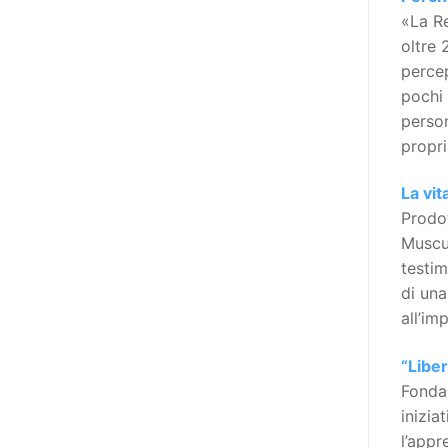
l’accessibilità dell’informazione.
«La Re
L’approccio assistenziale guarda
oltre 
alle persone con disabilità come
percep
destinatarie di interventi. Una
pochi 
visione più moderna le guarda
person
come soggetti che devono
propri
essere messi in condizione di
autodeterminarsi. Non è,
La vit
ovviamente, solo una questione
Prodot
di parole, ma di fornire strumenti
Muscul
che mettano la persona con
testim
disabilità in condizione di
di una
compiere liberamente tutte le
all’im
scelte che riguardano la sua vita.
È un progetto ambizioso, a volte
“Liber
anche faticoso, ma è l’unica via
Fondaz
per la libertà. Tra i tanti strumenti
inizia
che possiamo utilizzare per
l’appr