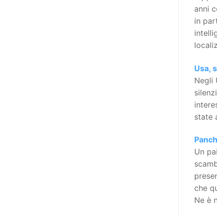
realizzare questo progetto,
anni c
l’accesso all’informazione ha
in par
un’importanza strategica. Posto
intell
poi che tutta l’informazione
locali
dovrebbe essere accessibile, ma
che non è possibile tradurre tutto
Usa, s
simultaneamente, sarebbe
Negli 
importante iniziare col rendere
silenz
accessibili almeno i documenti
intere
che parlano i diritti. Proprio a
state 
partire da queste considerazioni,
dopo aver prodotto la traduzione
Panch
in lingua italiana, e la versione
Un pai
facile da leggere (qui
scambi
la presentazione), abbiamo
presen
deciso di realizzare la versione in
che qu
comunicazione aumentativa
Ne è n
alternativa (CAA) del “Secondo