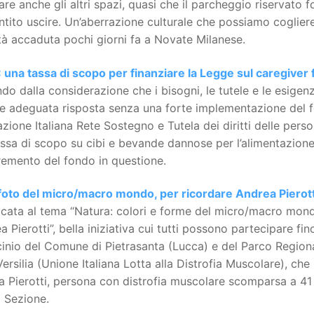
zare anche gli altri spazi, quasi che il parcheggio riservato 
tito uscire. Un’aberrazione culturale che possiamo cogliere
ltà accaduta pochi giorni fa a Novate Milanese.
 una tassa di scopo per finanziare la Legge sul caregiver 
do dalla considerazione che i bisogni, le tutele e le esigen
e adeguata risposta senza una forte implementazione del fo
zione Italiana Rete Sostegno e Tutela dei diritti delle pers
ssa di scopo su cibi e bevande dannose per l’alimentazione 
cremento del fondo in questione.
 foto del micro/macro mondo, per ricordare Andrea Pierott
cata al tema “Natura: colori e forme del micro/macro mond
a Pierotti”, bella iniziativa cui tutti possono partecipare 
inio del Comune di Pietrasanta (Lucca) e del Parco Region
Versilia (Unione Italiana Lotta alla Distrofia Muscolare), ch
 Pierotti, persona con distrofia muscolare scomparsa a 41 a
 Sezione.