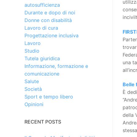
utiliz
autosufficienza
consen
Durante e dopo di noi
incivi
Donne con disabilità
Lavoro di cura
FIRST:
Progettazione inclusiva
Parten
Lavoro
trovar
Studio
Federa
Tutela giuridica
una ta
Informazione, formazione e
all’in
comunicazione
Salute
Belle
Società
È dedi
Sport e tempo libero
“Andre
Opinioni
patroc
della 
RECENT POSTS
Andrea
stessa