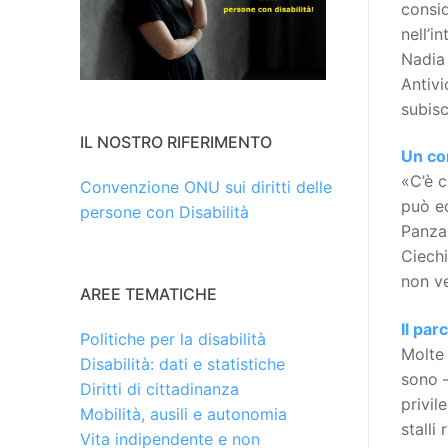
consid
nell’i
Nadia 
Antivi
subis
IL NOSTRO RIFERIMENTO
Un co
«C’è c
Convenzione ONU sui diritti delle
può ed
persone con Disabilità
Panzar
Ciechi
non ve
AREE TEMATICHE
Il par
Politiche per la disabilità
Molte 
Disabilità: dati e statistiche
sono –
Diritti di cittadinanza
privil
Mobilità, ausili e autonomia
stalli
Vita indipendente e non