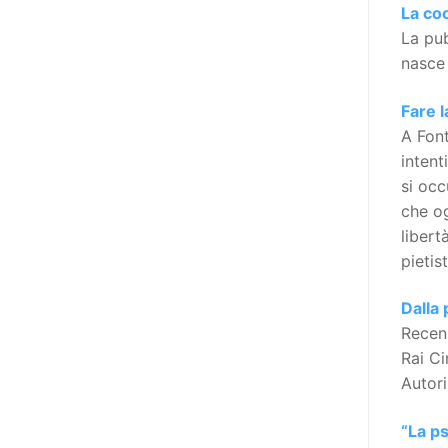
Manifesto sui diritti delle Donne e
La coo
delle Ragazze con Disabilità
La pub
nell’Unione Europea” (quello
nasce
adottato nel 2011 dall’Assemblea
Generale del Forum Europeo sulla
Fare l
Disabilità – EDF) «I documenti
A Font
relativi alle donne ed alle ragazze
intent
con disabilità ed ai loro diritti
si occ
devono essere comprensibili e
che og
disponibili nelle lingue locali, nella
libert
lingua dei segni, in Braille, in
pietist
formati di comunicazione
Dalla 
aumentativa e alternativa, e in
Recens
tutti gli altri modi, mezzi e
Rai Ci
formati di comunicazione
Autori
accessibili, compresi quelli
elettronici»: lo stabilisce (al
“La ps
punto 3.13.) proprio il Secondo