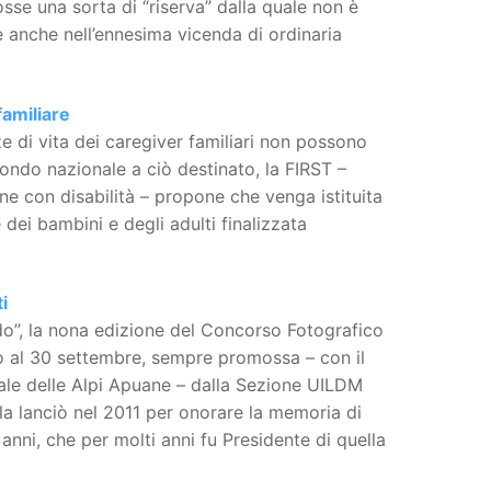
fosse una sorta di “riserva” dalla quale non è
 anche nell’ennesima vicenda di ordinaria
familiare
ze di vita dei caregiver familiari non possono
ndo nazionale a ciò destinato, la FIRST –
one con disabilità – propone che venga istituita
dei bambini e degli adulti finalizzata
i
o”, la nona edizione del Concorso Fotografico
fino al 30 settembre, sempre promossa – con il
ale delle Alpi Apuane – dalla Sezione UILDM
e la lanciò nel 2011 per onorare la memoria di
nni, che per molti anni fu Presidente di quella