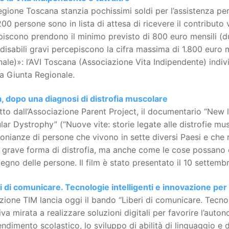
gione Toscana stanzia pochissimi soldi per l’assistenza pers
200 persone sono in lista di attesa di ricevere il contributo
iscono prendono il minimo previsto di 800 euro mensili (du
disabili gravi percepiscono la cifra massima di 1.800 euro m
ale)»: l’AVI Toscana (Associazione Vita Indipendente) individ
a Giunta Regionale.
a, dopo una diagnosi di distrofia muscolare
to dall’Associazione Parent Project, il documentario “New 
ar Dystrophy” (“Nuove vite: storie legate alle distrofie mu
onianze di persone che vivono in sette diversi Paesi e che
 grave forma di distrofia, ma anche come le cose possano c
pegno delle persone. Il film è stato presentato il 10 settem
i di comunicare. Tecnologie intelligenti e innovazione per
ione TIM lancia oggi il bando “Liberi di comunicare. Tecnolo
tiva mirata a realizzare soluzioni digitali per favorire l’aut
endimento scolastico, lo sviluppo di abilità di linguaggio e