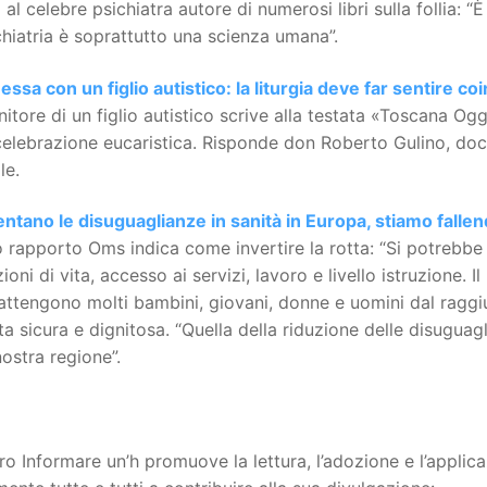
 al celebre psichiatra autore di numerosi libri sulla follia: 
chiatria è soprattutto una scienza umana”.
essa con un figlio autistico: la liturgia deve far sentire coin
itore di un figlio autistico scrive alla testata «Toscana O
celebrazione eucaristica. Risponde don Roberto Gulino, docent
le.
tano le disuguaglianze in sanità in Europa, stiamo fallen
rapporto Oms indica come invertire la rotta: “Si potrebbe 
ioni di vita, accesso ai servizi, lavoro e livello istruzione. I
attengono molti bambini, giovani, donne e uomini dal ragg
ta sicura e dignitosa. “Quella della riduzione delle disuguag
nostra regione”.
tro Informare un’h promuove la lettura, l’adozione e l’appli