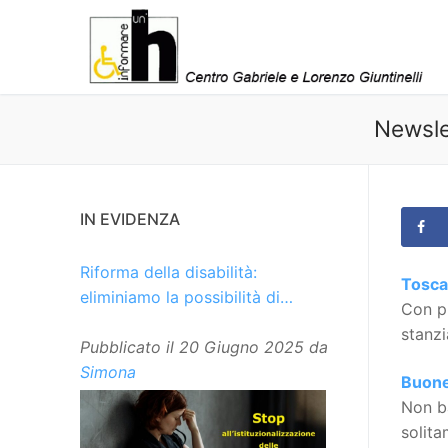
Vai
al
contenuto
Newsle
IN EVIDENZA
Riforma della disabilità:
Toscan
eliminiamo la possibilità di
Con pr
istituzionalizzare le persone
stanzi
Pubblicato il
20 Giugno 2025
da
Simona
Buone 
Non ba
solita