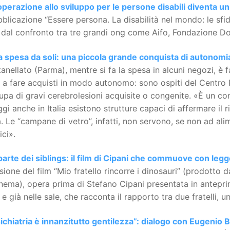
perazione allo sviluppo per le persone disabili diventa un 
blicazione “Essere persona. La disabilità nel mondo: le sf
 dal confronto tra tre grandi ong come Aifo, Fondazione D
a spesa da soli: una piccola grande conquista di autonomi
anellato (Parma), mentre si fa la spesa in alcuni negozi, è fa
i a fare acquisti in modo autonomo: sono ospiti del Centro R
upa di gravi cerebrolesioni acquisite o congenite. «È un co
gi anche in Italia esistono strutture capaci di affermare il r
à. Le “campane di vetro”, infatti, non servono, se non ad alim
ici».
parte dei siblings: il film di Cipani che commuove con leg
ione del film “Mio fratello rincorre i dinosauri” (prodott
nema), opera prima di Stefano Cipani presentata in antepri
 e già nelle sale, che racconta il rapporto tra due fratelli, un
ichiatria è innanzitutto gentilezza”: dialogo con Eugenio B