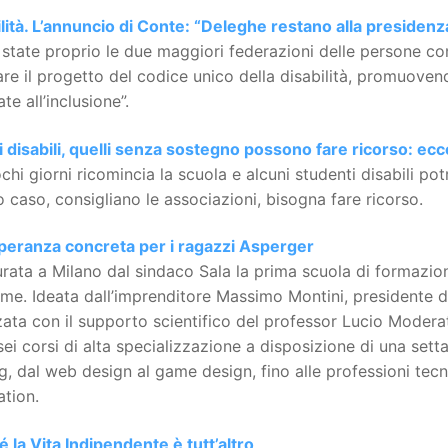
lità. L’annuncio di Conte: “Deleghe restano alla presidenz
state proprio le due maggiori federazioni delle persone con
are il progetto del codice unico della disabilità, promuove
ate all’inclusione”.
i disabili, quelli senza sostegno possono fare ricorso: ec
chi giorni ricomincia la scuola e alcuni studenti disabili potr
 caso, consigliano le associazioni, bisogna fare ricorso.
peranza concreta per i ragazzi Asperger
rata a Milano dal sindaco Sala la prima scuola di formazio
me. Ideata dall’imprenditore Massimo Montini, presidente de
zata con il supporto scientifico del professor Lucio Modera
sei corsi di alta specializzazione a disposizione di una sett
, dal web design al game design, fino alle professioni tecnol
ation.
 la Vita Indipendente è tutt’altro