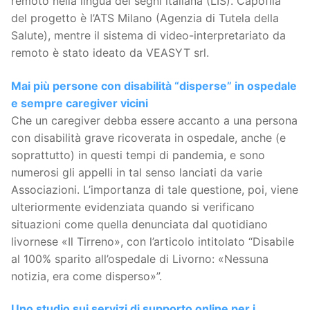
remoto nella lingua dei segni italiana (LIS). Capofila
del progetto è l’ATS Milano (Agenzia di Tutela della
Salute), mentre il sistema di video-interpretariato da
remoto è stato ideato da VEASYT srl.
Mai più persone con disabilità “disperse” in ospedale
e sempre caregiver vicini
Che un caregiver debba essere accanto a una persona
con disabilità grave ricoverata in ospedale, anche (e
soprattutto) in questi tempi di pandemia, e sono
numerosi gli appelli in tal senso lanciati da varie
Associazioni. L’importanza di tale questione, poi, viene
ulteriormente evidenziata quando si verificano
situazioni come quella denunciata dal quotidiano
livornese «Il Tirreno», con l’articolo intitolato “Disabile
al 100% sparito all’ospedale di Livorno: «Nessuna
notizia, era come disperso»”.
Uno studio sui servizi di supporto online per i