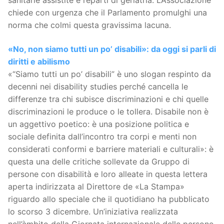
sanitarie assistite e reparti di geriatria. L’Associazione
chiede con urgenza che il Parlamento promulghi una
norma che colmi questa gravissima lacuna.
«No, non siamo tutti un po’ disabili»: da oggi si parli di
diritti e abilismo
«“Siamo tutti un po’ disabili” è uno slogan respinto da
decenni nei disability studies perché cancella le
differenze tra chi subisce discriminazioni e chi quelle
discriminazioni le produce o le tollera. Disabile non è
un aggettivo poetico: è una posizione politica e
sociale definita dall’incontro tra corpi e menti non
considerati conformi e barriere materiali e culturali»: è
questa una delle critiche sollevate da Gruppo di
persone con disabilità e loro alleate in questa lettera
aperta indirizzata al Direttore de «La Stampa»
riguardo allo speciale che il quotidiano ha pubblicato
lo scorso 3 dicembre. Un’iniziativa realizzata
nell’àmbito della Giornata internazionale delle persone