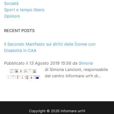
Società
Sport e tempo libero
Opinioni
RECENT POSTS
Il Secondo Manifesto sui diritti delle Donne con
Disabilità in CAA
Pubblicato il
13 Agosto 2019 15:56
da
Simona
di Simona Lancioni, responsabile
del centro Informare un’h di
Peccioli (Pisa) Dopo la
traduzione in lingua italiana, e la versione facile da
leggere, arriva ora la versione in comunicazione
aumentativa alternativa (CAA) del “Secondo Manifesto
sui diritti delle Donne e delle Ragazze con Disabilità
Copyright © 2026 Informare un'H