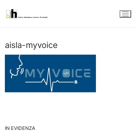
Vai
al
contenuto
aisla-myvoice
IN EVIDENZA