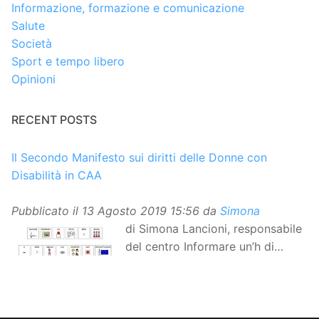
Informazione, formazione e comunicazione
Salute
Società
Sport e tempo libero
Opinioni
RECENT POSTS
Il Secondo Manifesto sui diritti delle Donne con
Disabilità in CAA
Pubblicato il
13 Agosto 2019 15:56
da
Simona
di Simona Lancioni, responsabile
del centro Informare un’h di
Peccioli (Pisa) Dopo la
traduzione in lingua italiana, e la versione facile da
leggere, arriva ora la versione in comunicazione
aumentativa alternativa (CAA) del “Secondo Manifesto