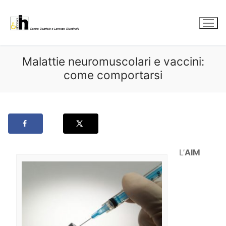
Vai
al
contenuto
Malattie neuromuscolari e vaccini:
come comportarsi
L’
AIM