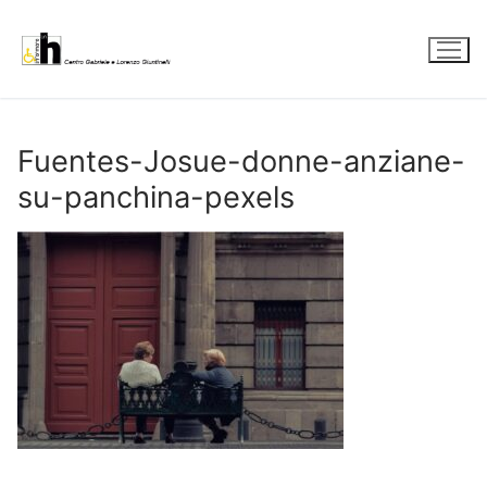
Vai
al
contenuto
Fuentes-Josue-donne-anziane-
su-panchina-pexels