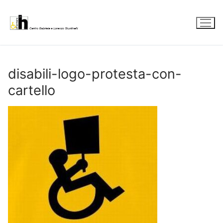
Vai
al
contenuto
disabili-logo-protesta-con-
cartello