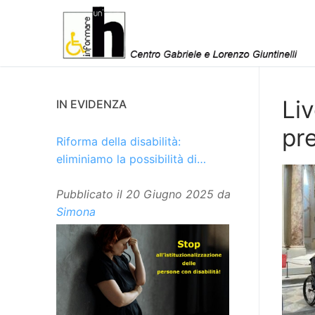
Vai
al
contenuto
Li
IN EVIDENZA
pr
Riforma della disabilità:
eliminiamo la possibilità di
istituzionalizzare le persone
Pubblicato il
20 Giugno 2025
da
Simona