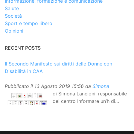
Informazione, formazione e comunicazione
Salute
Società
Sport e tempo libero
Opinioni
RECENT POSTS
Il Secondo Manifesto sui diritti delle Donne con
Disabilità in CAA
Pubblicato il
13 Agosto 2019 15:56
da
Simona
di Simona Lancioni, responsabile
del centro Informare un’h di
Peccioli (Pisa) Dopo la
traduzione in lingua italiana, e la versione facile da
leggere, arriva ora la versione in comunicazione
aumentativa alternativa (CAA) del “Secondo Manifesto