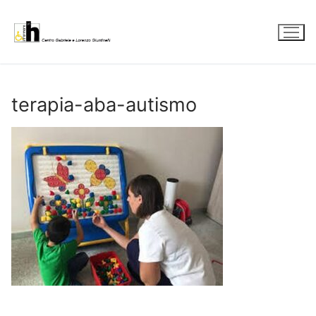
Vai
al
contenuto
terapia-aba-autismo