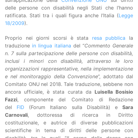
sull’applicazione della
Convenzione ONU
sui diritti
delle persone con disabilità negli Stati che l’hanno
ratificata. Stati tra i quali figura anche l’Italia (
Legge
18/2009
).
Proprio nei giorni scorsi è stata
resa pubblica
la
traduzione
in lingua italiana
del “
Commento Generale
n. 7 sulla partecipazione delle persone con disabilità,
inclusi i minori con disabilità, attraverso le loro
organizzazioni rappresentative, nella implementazione
e nel monitoraggio della Convenzione
”, adottato dal
Comitato ONU
nel 2018. Tale traduzione, sebbene non
ancora ufficiale, è stata curata da
Luisella Bosisio
Fazzi
, componente
del Comitato di Redazione
del
FID
(Forum Italiano sulla Disabilità) e
Sara
Carnovali
, dottoressa di ricerca in Diritto
costituzionale, e autrice di diverse pubblicazioni
scientifiche in tema di diritti delle persone con
disabilità, tra le quali “
Il corpo delle donne con