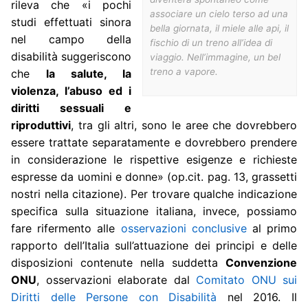
rileva che «i pochi
associare un cielo terso ad una
studi effettuati sinora
bella giornata, il miele alle api, il
nel campo della
fischio di un treno all’idea di
disabilità suggeriscono
viaggio. Nell’immagine, un bel
treno a vapore.
che
la salute, la
violenza, l’abuso ed i
diritti sessuali e
riproduttivi
, tra gli altri, sono le aree che dovrebbero
essere trattate separatamente e dovrebbero prendere
in considerazione le rispettive esigenze e richieste
espresse da uomini e donne» (op.cit. pag. 13, grassetti
nostri nella citazione). Per trovare qualche indicazione
specifica sulla situazione italiana, invece, possiamo
fare rifermento alle
osservazioni conclusive
al primo
rapporto dell’Italia sull’attuazione dei principi e delle
disposizioni contenute nella suddetta
Convenzione
ONU
, osservazioni elaborate dal
Comitato ONU sui
Diritti delle Persone con Disabilità
nel 2016. Il