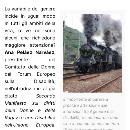
La variabile del genere
incide in ugual modo
in tutti gli ambiti della
vita, o ve ne sono
alcuni che richiedono
maggiore attenzione?
Ana Peláez Narváez
,
presidente del
Comitato delle Donne
del Forum Europeo
sulla Disabilità,
nell’introduzione al già
citato
Secondo
È importante imparare a
Manifesto sui diritti
prestare attenzione alle
delle Donne e delle
interazioni tra il genere e la
Ragazze con Disabilità
disabilità, e continuare a farlo
sino a quando l’accostamento
nell’Unione Europea
,
diventerà spontaneo come