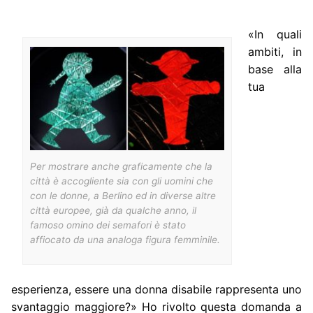
«In quali
ambiti, in
base alla
tua
Per mostrare anche graficamente che la
città è accogliente sia con gli uomini che
con le donne, a Berlino ed in diverse altre
città europee, già da qualche anno, il
famoso omino dei semafori è stato
affiocato da una analoga figura femminile.
esperienza, essere una donna disabile rappresenta uno
svantaggio maggiore?» Ho rivolto questa domanda a