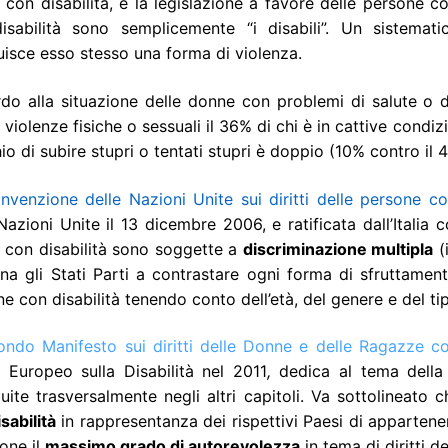
con disabilità, e la legislazione a favore delle persone c
isabilità sono semplicemente “i disabili”. Un sistemati
uisce esso stesso una forma di violenza.
do alla situazione delle donne con problemi di salute o dis
 violenze fisiche o sessuali il 36% di chi è in cattive condizi
chio di subire stupri o tentati stupri è doppio (10% contro i
nvenzione delle Nazioni Unite sui diritti delle persone con
Nazioni Unite il 13 dicembre 2006, e ratificata dall’Italia 
 con disabilità sono soggette a
discriminazione multipla
(
a gli Stati Parti a contrastare ogni forma di sfruttament
e con disabilità tenendo conto dell’età, del genere e del tipo
ndo Manifesto sui diritti delle Donne e delle Ragazze co
 Europeo sulla Disabilità nel 2011
,
dedica al tema della 
buite trasversalmente negli altri capitoli. Va sottolineat
sabilità
in rappresentanza dei rispettivi Paesi di apparten
one il
massimo grado di autorevolezza
in tema di diritti d