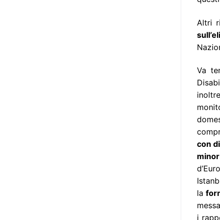
l’accessibilità dell’informazione.
L’approccio assistenziale guarda
Altri 
alle persone con disabilità come
sull’e
destinatarie di interventi. Una
Nazion
visione più moderna le guarda
come soggetti che devono
Va te
essere messi in condizione di
Disabi
autodeterminarsi. Non è,
inolt
ovviamente, solo una questione
monito
di parole, ma di fornire strumenti
domes
che mettano la persona con
compre
disabilità in condizione di
con di
compiere liberamente tutte le
minori
scelte che riguardano la sua vita.
d’Eur
È un progetto ambizioso, a volte
Istanb
anche faticoso, ma è l’unica via
la
for
per la libertà. Tra i tanti strumenti
messa
che possiamo utilizzare per
i rapp