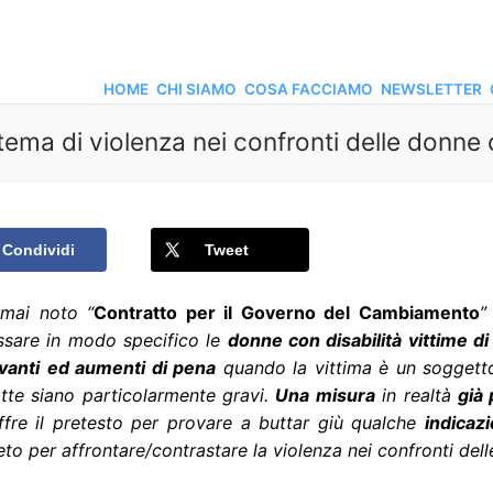
HOME
CHI SIAMO
COSA FACCIAMO
NEWSLETTER
 tema di violenza nei confronti delle donne 
Condividi
Tweet
rmai noto “
Contratto per il Governo del Cambiamento
”
essare in modo specifico le
donne con disabilità vittime di
vanti
ed aumenti di pena
quando la vittima è un soggetto
tte siano particolarmente gravi.
Una misura
in realtà
già
ffre il pretesto per provare a buttar giù qualche
indicaz
to per affrontare/contrastare la violenza nei confronti dell