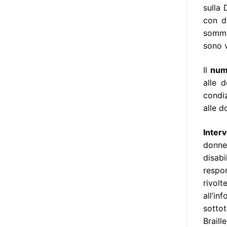
Manifesto sui diritti delle Donne e
sulla 
delle Ragazze con Disabilità
con di
nell’Unione Europea” (quello
sommer
adottato nel 2011 dall’Assemblea
sono v
Generale del Forum Europeo sulla
Disabilità – EDF) «I documenti
Il
num
relativi alle donne ed alle ragazze
alle 
con disabilità ed ai loro diritti
condiz
devono essere comprensibili e
alle d
disponibili nelle lingue locali, nella
lingua dei segni, in Braille, in
Interv
formati di comunicazione
donne 
aumentativa e alternativa, e in
disabi
tutti gli altri modi, mezzi e
respo
formati di comunicazione
rivol
accessibili, compresi quelli
all’i
elettronici»: lo stabilisce (al
sottot
punto 3.13.) proprio il Secondo
Brail