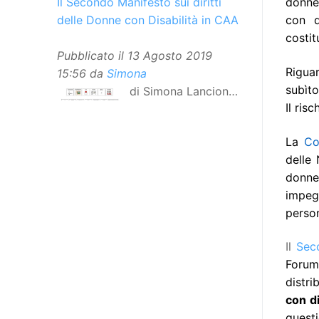
donne 
Il Secondo Manifesto sui diritti
con d
delle Donne con Disabilità in CAA
costit
Pubblicato il
13 Agosto 2019
Riguar
15:56
da
Simona
subìto
di Simona Lancioni,
Il ris
responsabile del
centro Informare un’h di Peccioli
La
Co
(Pisa) Dopo la traduzione in
delle 
lingua italiana, e la versione facile
donne
da leggere, arriva ora la versione
impegn
in comunicazione aumentativa
person
alternativa (CAA) del “Secondo
Manifesto sui diritti delle Donne e
Il
Seco
delle Ragazze con Disabilità
Forum
nell’Unione Europea”. La
distri
rivendicazione ed il godimento
con di
dei diritti passa anche attraverso
questi