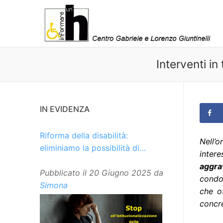
Vai
al
contenuto
Interventi in
IN EVIDENZA
Riforma della disabilità:
Nell’o
eliminiamo la possibilità di
inter
istituzionalizzare le persone
aggra
Pubblicato il
20 Giugno 2025
da
condo
Simona
che o
concre