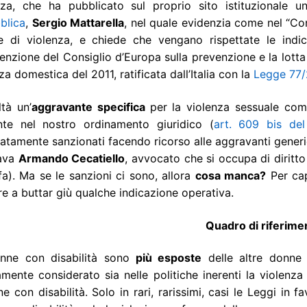
nza, che ha pubblicato sul proprio sito istituzionale 
blica
,
Sergio Mattarella
, nel quale evidenzia come nel “Co
me di violenza, e chiede che vengano rispettate le indi
nzione del Consiglio d’Europa sulla prevenzione e la lotta 
za domestica del 2011, ratificata dall’Italia con la
Legge 77
ltà un’
aggravante specifica
per la violenza sessuale com
nte nel nostro ordinamento giuridico (
art. 609 bis de
tamente sanzionati facendo ricorso alle aggravanti generic
rava
Armando Cecatiello
, avvocato che si occupa di diritto 
a). Ma se le sanzioni ci sono, allora
cosa manca?
Per capi
e a buttar giù qualche indicazione operativa.
Quadro di riferime
nne con disabilità sono
più esposte
delle altre donne 
mente considerato sia nelle politiche inerenti la violenza 
e con disabilità. Solo in rari, rarissimi, casi le Leggi in