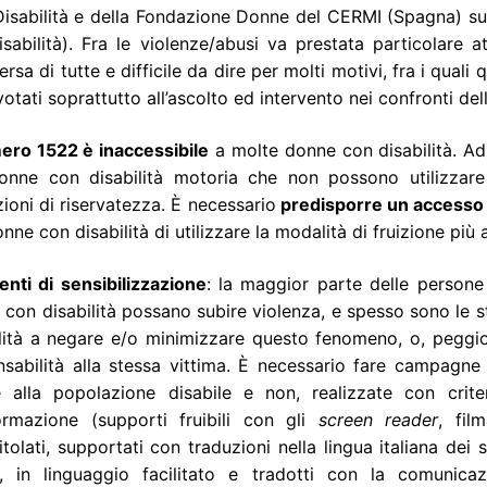
Disabilità e della Fondazione Donne del CERMI (Spagna) sul
sabilità). Fra le violenze/abusi va prestata particolare 
sa di tutte e difficile da dire per molti motivi, fra i quali
otati soprattutto all’ascolto ed intervento nei confronti del
ero 1522 è inaccessibile
a molte donne con disabilità. Ad
donne con disabilità motoria che non possono utilizzare
ioni di riservatezza. È necessario
predisporre un accesso m
onne con disabilità di utilizzare la modalità di fruizione pi
enti di sensibilizzazione
: la maggior parte delle persone
con disabilità possano subire violenza, e spesso sono le 
lità a negare e/o minimizzare questo fenomeno, o, peggio,
nsabilità alla stessa vittima. È necessario fare campagn
te alla popolazione disabile e non, realizzate con criter
nformazione (supporti fruibili con gli
screen reader
, film
itolati, supportati con traduzioni nella lingua italiana dei s
le, in linguaggio facilitato e tradotti con la comunica