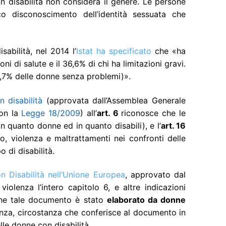
on disabilità non considera il genere. Le persone
co disconoscimento dell’identità sessuata che
abilità, nel 2014 l’
Istat ha specificato
che «ha
oni di salute e il 36,6% di chi ha limitazioni gravi.
l 4,7% delle donne senza problemi)».
 disabilità
(approvata dall’Assemblea Generale
con la
Legge 18/2009
) all’
art. 6
riconosce che le
in quanto donne ed in quanto disabili), e l’
art. 16
o, violenza e maltrattamenti nei confronti delle
 di disabilità.
n Disabilità nell’Unione Europea
,
approvato dal
violenza l’intero capitolo 6, e altre indicazioni
o che tale documento è stato
elaborato da donne
enza, circostanza che conferisce al documento in
elle donne con disabilità.