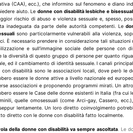
ativa (CAA), ecc.), che informino sul fenomeno e diano ind
hiedere aiuto. Le
donne con disabilità lesbiche e bisessual
ggior rischio di abuso e violenza sessuale e, spesso, po
sta inadeguata da parte delle autorità competenti. Le
don
essuali
sono particolarmente vulnerabili alla violenza, sopr
ci. È necessario prendere in considerazione tali situazioni
bilizzazione e sull’immagine sociale delle persone con di
le la diversità di questo gruppo di persone per quanto rigu
le, ed il cambiamento di identità sessuale.
I canali principa
 con disabilità sono le associazioni locali, dove però le
bero essere le donne attive a livello nazionale ed europe
erse associazioni e proponendo programmi mirati. Un altro
bero essere le Case delle donne esistenti in Italia (fra cui l
minili, quelle omosessuali (come Arci-gay, Cassero, ecc.)
seppur lentamente. Un loro diretto coinvolgimento potreb
to diretto con le donne con disabilità fatto localmente.
rola della donne con disabilità va sempre ascoltata
. Le d