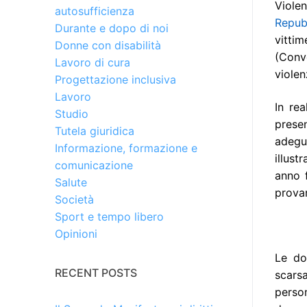
Viole
autosufficienza
Repub
Durante e dopo di noi
vitti
Donne con disabilità
(Conve
Lavoro di cura
violen
Progettazione inclusiva
Lavoro
In rea
Studio
prese
Tutela giuridica
adegua
Informazione, formazione e
illust
comunicazione
anno f
Salute
provar
Società
Sport e tempo libero
Opinioni
Le do
RECENT POSTS
scarsa
person