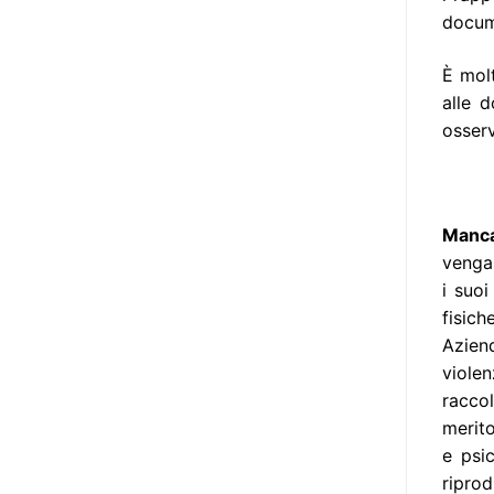
realizzare questo progetto,
docume
l’accesso all’informazione ha
un’importanza strategica. Posto
È mol
poi che tutta l’informazione
alle d
dovrebbe essere accessibile, ma
osserv
che non è possibile tradurre tutto
simultaneamente, sarebbe
importante iniziare col rendere
accessibili almeno i documenti
Manca
che parlano i diritti. Proprio a
vengan
partire da queste considerazioni,
i suoi
dopo aver prodotto la traduzione
fisich
in lingua italiana, e la versione
Aziend
facile da leggere (qui
viole
la presentazione), abbiamo
raccol
deciso di realizzare la versione in
merito
comunicazione aumentativa
e psi
alternativa (CAA) del “Secondo
ripro