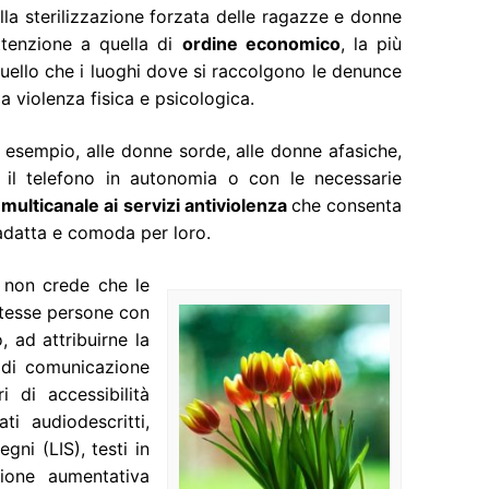
la sterilizzazione forzata delle ragazze e donne
attenzione a quella di
ordine economico
, la più
 quello che i luoghi dove si raccolgono le denunce
la violenza fisica e psicologica.
 esempio, alle donne sorde, alle donne afasiche,
 il telefono in autonomia o con le necessarie
ulticanale ai servizi antiviolenza
che consenta
ù adatta e comoda per loro.
 non crede che le
stesse persone con
 ad attribuirne la
e di comunicazione
i di accessibilità
ati audiodescritti,
egni (LIS), testi in
zione aumentativa