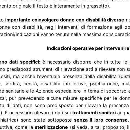
nto originale il testo è interamente in grassetto).
to
importante coinvolgere donne con disabilità diverse
ne
onne con disabilità, negli interventi di formazione agli op
azioni/indicazioni vanno tenute nella massima considerazi
Indicazioni operative per intervenire
no dati specifici
: è necessario disporre che in tutte le s
o predisposti strumenti di rilevazione atti a rilevare non s
 esiti, ma anche l’eventuale presenza della disabilità (di
e, sordità, cecità, disabilità intellettive, psichiatriche, mu
e sanitarie e le Aziende ospedaliere in tema di soccorso e
nza”, pur prevedendo alcune misure specifiche per le donne
ta di dati, non sono predisposte per rilevare la presenza 
). È necessario rilevare i dati sui
trattamenti sanitari
ai qua
chiatrica) sono state sottoposte
senza il loro consenso
,
duttiva, come la
sterilizzazione
(si veda, a tal proposito, i