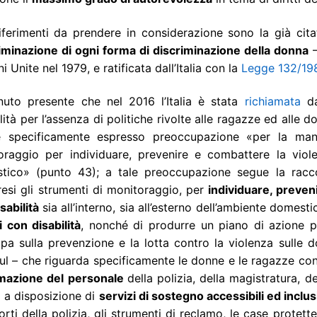
riferimenti da prendere in considerazione sono la già cit
liminazione di ogni forma di discriminazione della donna
i Unite nel 1979, e ratificata dall’Italia con la
Legge 132/19
nuto presente che nel 2016 l’Italia è stata
richiamata
da
lità per l’assenza di politiche rivolte alle ragazze ed alle d
re specificamente espresso preoccupazione «per la manc
raggio per individuare, prevenire e combattere la violenz
tico» (punto 43); a tale preoccupazione segue la racc
si gli strumenti di monitoraggio, per
individuare, preven
sabilità
sia all’interno, sia all’esterno dell’ambiente domesti
 con disabilità
, nonché di produrre un piano di azione p
opa sulla prevenzione e la lotta contro la violenza sulle
ul – che riguarda specificamente le donne e le ragazze con d
mazione del personale
della polizia, della magistratura, de
 a disposizione di
servizi di sostegno accessibili ed inclu
orti della polizia, gli strumenti di reclamo, le case protet