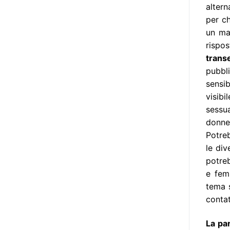
Manifesto. A parte la
altern
declinazione al femminile, sulla
per c
quale torneremo più avanti,
un ma
niente di originale, a dire il vero,
rispo
giacché il Secondo Manifesto è
trans
stato sviluppato nel solco della
pubbli
Convenzione ONU sui diritti delle
sensi
persone con disabilità (del 2006,
visibi
ratificata dall’Italia con la Legge
sessua
18/2009), e questa conteneva già
donne
al suo interno specifiche
Potreb
indicazioni in tema di libertà di
le div
espressione e opinione e accesso
potreb
all’informazione (articoli 2, 9, 21
e fem
e 24). In particolare, l’articolo 21
tema 
della stessa, esordisce così: «Gli
contat
Stati Parti adottano tutte le
La pa
misure adeguate a garantire che