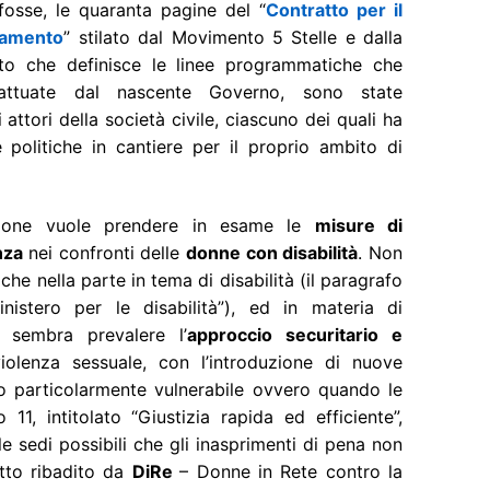
osse, le quaranta pagine del “
Contratto per il
iamento
” stilato dal Movimento 5 Stelle e dalla
sto che definisce le linee programmatiche che
attuate dal nascente Governo, sono state
 attori della società civile, ciascuno dei quali ha
e politiche in cantiere per il proprio ambito di
ssione vuole prendere in esame le
misure di
nza
nei confronti delle
donne con disabilità
. Non
che nella parte in tema di disabilità (il paragrafo
nistero per le disabilità”), ed in materia di
 sembra prevalere l’
approccio securitario e
violenza sessuale, con l’introduzione di nuove
o particolarmente vulnerabile ovvero quando le
1, intitolato “Giustizia rapida ed efficiente”,
le sedi possibili che gli inasprimenti di pena non
etto ribadito da
DiRe
– Donne in Rete contro la