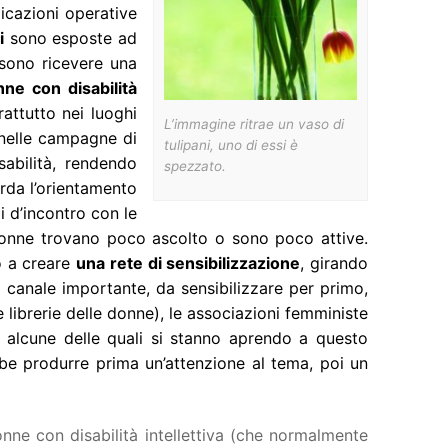
icazioni operative
i
sono esposte ad
ssono ricevere una
ne con disabilità
attutto nei luoghi
L’immagine ritrae un vaso di
 nelle campagne di
tulipani, uno di essi è
sabilità, rendendo
spezzato.
arda l’orientamento
li d’incontro con le
 donne trovano poco ascolto o sono poco attive.
o a creare
una rete di sensibilizzazione
, girando
 canale importante, da sensibilizzare per primo,
e librerie delle donne), le associazioni femministe
, alcune delle quali si stanno aprendo a questo
be produrre prima un’attenzione al tema, poi un
onne con disabilità intellettiva (che normalmente