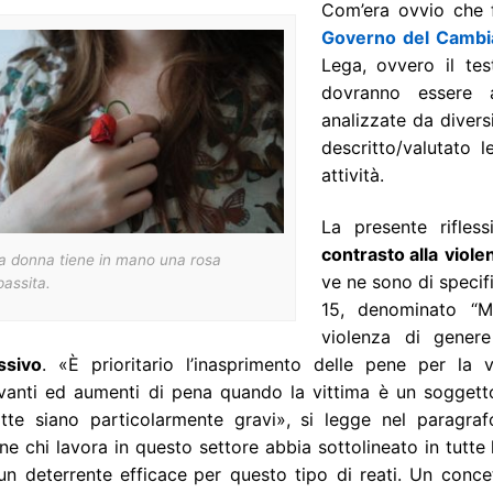
Com’era ovvio che f
Governo del Camb
Lega, ovvero il te
dovranno essere 
analizzate da diversi
descritto/valutato l
attività.
La presente rifle
contrasto alla
viole
a donna tiene in mano una rosa
ve ne sono di specifi
assita.
15, denominato “Mi
violenza di genere
ssivo
. «È prioritario l’inasprimento delle pene per la 
vanti ed aumenti di pena quando la vittima è un soggett
tte siano particolarmente gravi», si legge nel paragrafo 1
e chi lavora in questo settore abbia sottolineato in tutte 
un deterrente efficace
per questo tipo di reati. Un conc