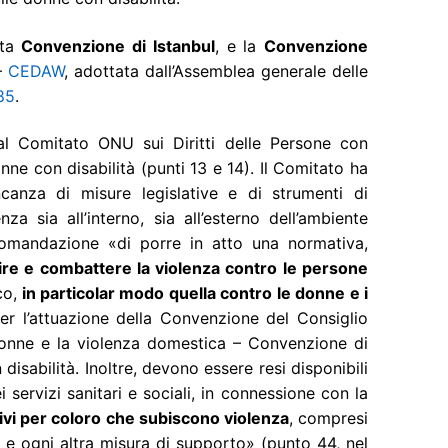
ata
Convenzione di Istanbul
, e la
Convenzione
–
CEDAW
, adottata dall’Assemblea generale delle
85
.
l Comitato ONU sui Diritti delle Persone con
onne con disabilità (punti 13 e 14). Il Comitato ha
anza di misure legislative e di strumenti di
a sia all’interno, sia all’esterno dell’ambiente
omandazione «di porre in atto una normativa,
ire e combattere la violenza contro le persone
co,
in particolar modo quella contro le donne e i
er l’attuazione della Convenzione del Consiglio
 donne e la violenza domestica – Convenzione di
isabilità. Inoltre, devono essere resi disponibili
i servizi sanitari e sociali, in connessione con la
sivi per coloro che subiscono violenza
, compresi
te e ogni altra misura di supporto» (punto 44, nel