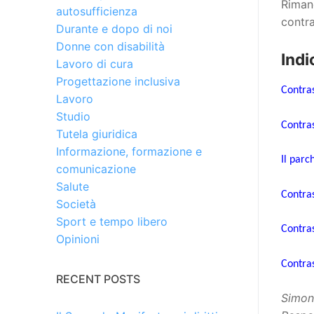
Riman
autosufficienza
contr
Durante e dopo di noi
Donne con disabilità
Indi
Lavoro di cura
Progettazione inclusiva
Contras
Lavoro
Studio
Contras
Tutela giuridica
Informazione, formazione e
Il parc
comunicazione
Salute
Contras
Società
Sport e tempo libero
Contras
Opinioni
Contras
RECENT POSTS
Simon