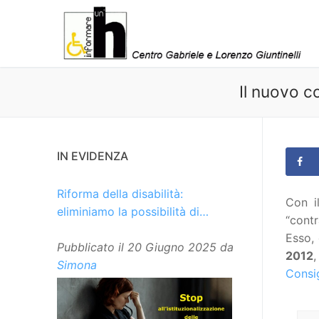
Vai
al
contenuto
Il nuovo c
IN EVIDENZA
Riforma della disabilità:
Con i
eliminiamo la possibilità di
“contr
istituzionalizzare le persone
Esso, 
Pubblicato il
20 Giugno 2025
da
2012
Simona
Consi