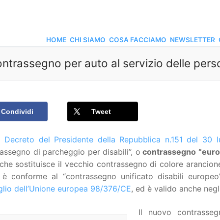
HOME
CHI SIAMO
COSA FACCIAMO
NEWSLETTER
ontrassegno per auto al servizio delle perso
Condividi
Tweet
l
Decreto del Presidente della Repubblica n.151 del 30 l
assegno di parcheggio per disabili”, o
contrassegno “europe
che sostituisce il vecchio contrassegno di colore arancione
, è conforme al “contrassegno unificato disabili europe
glio dell’Unione europea 98/376/CE
, ed è valido anche negl
Il nuovo contrasse