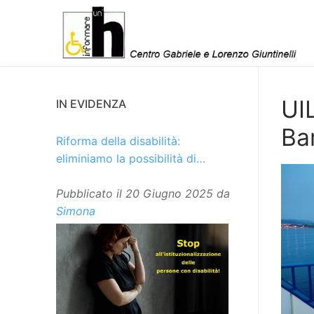
Vai
al
contenuto
UI
IN EVIDENZA
Ba
Riforma della disabilità:
eliminiamo la possibilità di
istituzionalizzare le persone
Pubblicato il
20 Giugno 2025
da
Simona