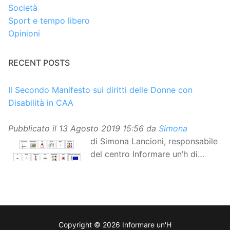
Società
Sport e tempo libero
Opinioni
RECENT POSTS
Il Secondo Manifesto sui diritti delle Donne con
Disabilità in CAA
Pubblicato il
13 Agosto 2019 15:56
da
Simona
di Simona Lancioni, responsabile
del centro Informare un’h di
Peccioli (Pisa) Dopo la
traduzione in lingua italiana, e la versione facile da
leggere, arriva ora la versione in comunicazione
aumentativa alternativa (CAA) del “Secondo Manifesto
sui diritti delle Donne e delle Ragazze con Disabilità
Copyright © 2026 Informare un'H