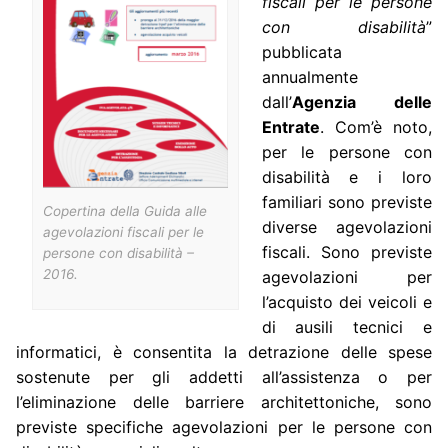
fiscali per le persone
con disabilità
”
pubblicata
annualmente
dall’
Agenzia delle
Entrate
. Com’è noto,
per le persone con
disabilità e i loro
familiari sono previste
Copertina della
Guida alle
diverse agevolazioni
agevolazioni fiscali per le
fiscali. Sono previste
persone con disabilità
–
2016.
agevolazioni per
l’acquisto dei veicoli e
di ausili tecnici e
informatici, è consentita la detrazione delle spese
sostenute per gli addetti all’assistenza o per
l’eliminazione delle barriere architettoniche, sono
previste specifiche agevolazioni per le persone con