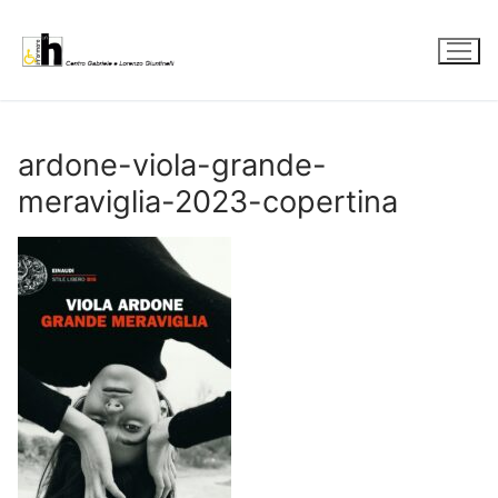
Vai
al
contenuto
ardone-viola-grande-
meraviglia-2023-copertina