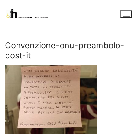
Vai
al
contenuto
Convenzione-onu-preambolo-
post-it