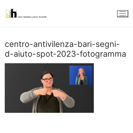
Vai
al
contenuto
centro-antivilenza-bari-segni-
d-aiuto-spot-2023-fotogramma