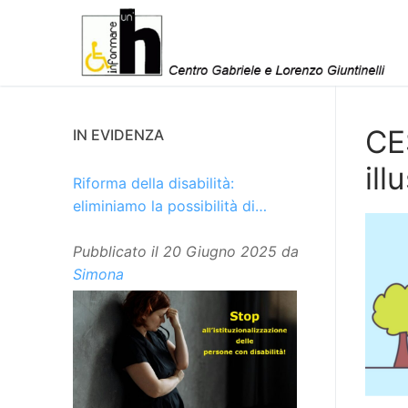
Vai
al
contenuto
CE
IN EVIDENZA
ill
Riforma della disabilità:
eliminiamo la possibilità di
istituzionalizzare le persone
Pubblicato il
20 Giugno 2025
da
Simona