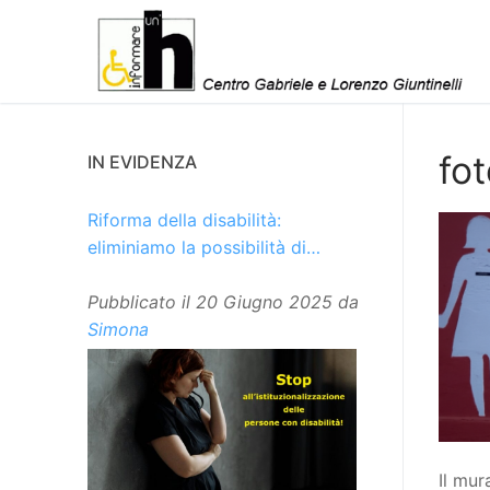
Vai
al
contenuto
fo
IN EVIDENZA
Riforma della disabilità:
eliminiamo la possibilità di
istituzionalizzare le persone
Pubblicato il
20 Giugno 2025
da
Simona
Il mur