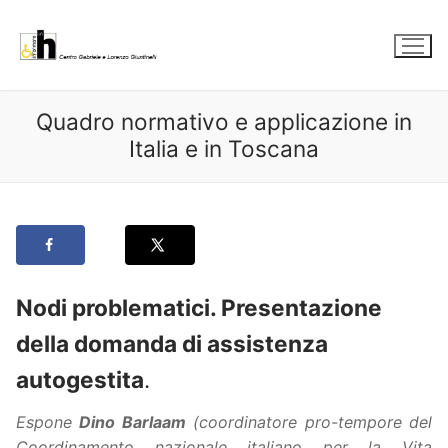
Vai
al
contenuto
Quadro normativo e applicazione in
Italia e in Toscana
Nodi problematici. Presentazione
della domanda di assistenza
autogestita
.
Espone
Dino Barlaam
(coordinatore pro-tempore del
Coordinamento nazionale italiano per la
Vita