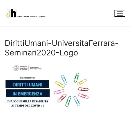
Vai
al
contenuto
DirittiUmani-UniversitaFerrara-
Seminari2020-Logo