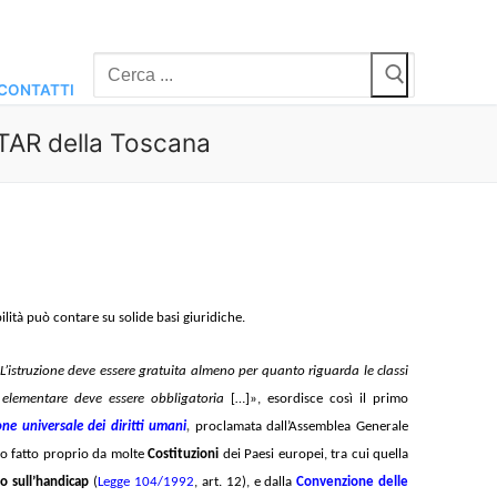
Cerca:
CONTATTI
l TAR della Toscana
bilità può contare su solide basi giuridiche.
. L’istruzione deve essere gratuita almeno per quanto riguarda le classi
e elementare deve essere obbligatoria
[…]», esordisce così il primo
one universale dei diritti umani
,
proclamata dall’Assemblea Generale
io fatto proprio da molte
Costituzioni
dei Paesi europei, tra cui quella
o sull’handicap
(
Legge 104/1992
, art. 12), e dalla
Convenzione delle