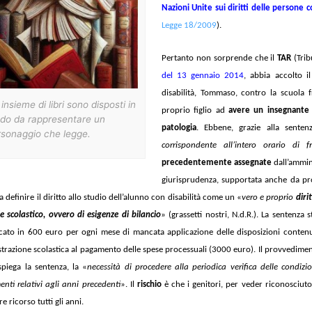
Nazioni Unite sui diritti delle persone c
Legge 18/2009
).
Pertanto non sorprende che il
TAR
(Trib
del 13 gennaio 2014
, abbia accolto 
disabilità, Tommaso, contro la scuola f
insieme di libri sono disposti in
proprio figlio ad
avere un insegnante 
do da rappresentare un
patologia
. Ebbene, grazie alla sent
rsonaggio che legge.
corrispondente all’intero orario di f
precedentemente assegnate
dall’ammini
giurisprudenza, supportata anche da pro
 definire il diritto allo studio dell’alunno con disabilità come un «
vero e proprio
diri
e scolastico, ovvero di esigenze di bilancio
» (grassetti nostri, N.d.R.). La sentenza 
icato in 600 euro per ogni mese di mancata applicazione delle disposizioni contenut
strazione scolastica al pagamento delle spese processuali (3000 euro). Il provvediment
spiega la sentenza, la «
necessità di procedere alla periodica verifica delle condizio
enti relativi agli anni precedenti
». Il
rischio
è che i genitori, per veder riconosciuto 
e ricorso tutti gli anni.