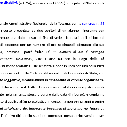
on disabilità
(art. 24), approvata
nel 2006 (e recepita dall’Italia con la
unale Amministrativo Regionale)
della Toscana
, con la
sentenza n. 54
il ricorso presentato da due genitori di un alunno minorenne con
requentata dallo stesso, al fine di veder riconosciuto il diritto del
di sostegno per un numero di ore settimanali adeguato alla sua
enza, Tommaso potrà fruire «
di un numero di ore di sostegno
requenza scolastica
», vale a dire
40 ore in luogo delle 16
strazione scolastica. Tale sentenza si pone in linea con una collaudata
nunciamenti della Corte Costituzionale e del Consiglio di Stato, che
tto soggettivo, incomprimibile in dipendenza di carenze organiche del
stabilisce inoltre il diritto al risarcimento del danno non patrimoniale
e nella sentenza stessa a partire dalla data di ricorso), e condanna
o si applica all’anno scolastico in corso, ma
non per gli anni a venire
ni psicofisiche dell’interessato impedisce di proiettare nel futuro gli
l’effettivo diritto allo studio di Tommaso, possano ritrovarsi a dover