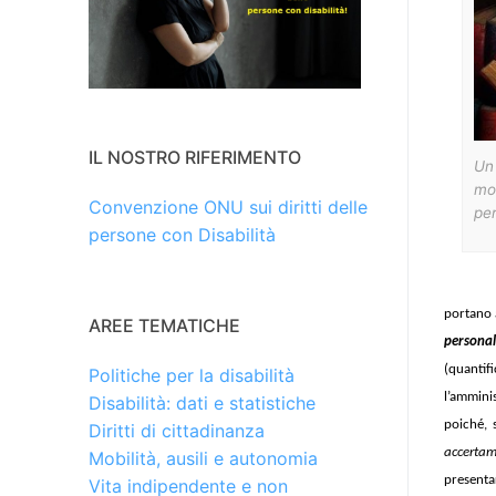
IL NOSTRO RIFERIMENTO
Un 
mo
Convenzione ONU sui diritti delle
pe
persone con Disabilità
portano a
AREE TEMATICHE
personal
(quantif
Politiche per la disabilità
l’ammini
Disabilità: dati e statistiche
poiché, 
Diritti di cittadinanza
accertam
Mobilità, ausili e autonomia
presentar
Vita indipendente e non