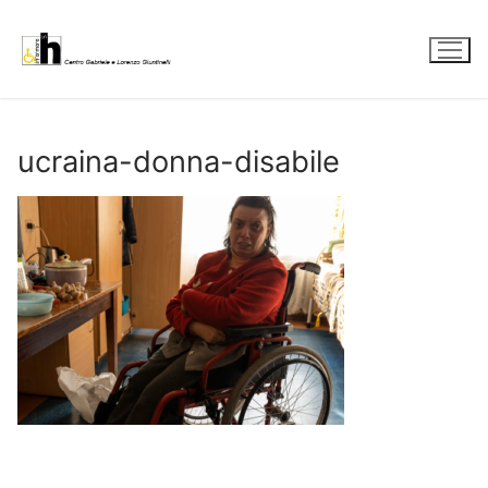
Vai
al
contenuto
ucraina-donna-disabile