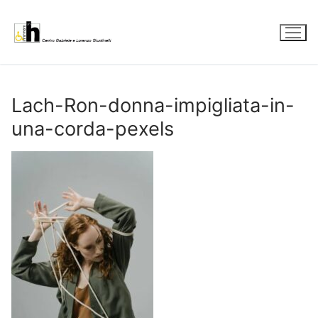
Vai
al
contenuto
Lach-Ron-donna-impigliata-in-
una-corda-pexels