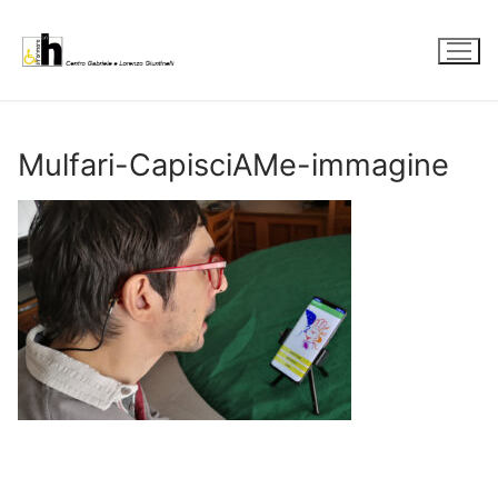
Vai
al
contenuto
Mulfari-CapisciAMe-immagine