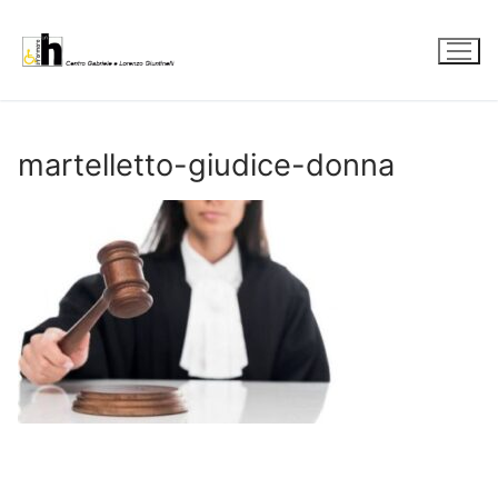
Vai
al
contenuto
martelletto-giudice-donna