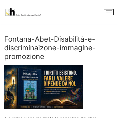
Vai
al
contenuto
Fontana-Abet-Disabilità-e-
discriminaizone-immagine-
promozione