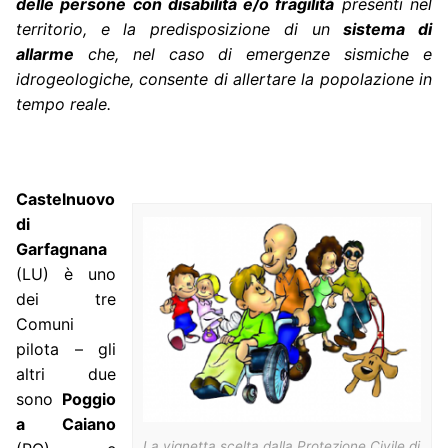
delle persone con disabilità e/o fragilità
presenti nel
territorio, e la predisposizione di un
sistema di
allarme
che, nel caso di emergenze sismiche e
idrogeologiche, consente di allertare la popolazione in
tempo reale.
Castelnuovo
di
Garfagnana
(LU) è uno
dei tre
Comuni
pilota – gli
altri due
sono
Poggio
a Caiano
La vignetta scelta dalla Protezione Civile di