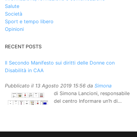
Salute
Società
Sport e tempo libero
Opinioni
RECENT POSTS
Il Secondo Manifesto sui diritti delle Donne con
Disabilità in CAA
Pubblicato il
13 Agosto 2019 15:56
da
Simona
di Simona Lancioni, responsabile
del centro Informare un’h di
Peccioli (Pisa) Dopo la
traduzione in lingua italiana, e la versione facile da
leggere, arriva ora la versione in comunicazione
aumentativa alternativa (CAA) del “Secondo Manifesto